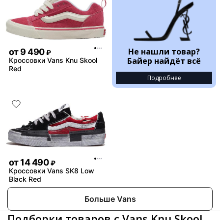
Не нашли товар?
от
9 490
₽
Байер найдёт всё
Кроссовки Vans Knu Skool
Red
Подробнее
от
14 490
₽
Кроссовки Vans SK8 Low
Black Red
Больше Vans
Подборки товаров с Vans Knu Skool