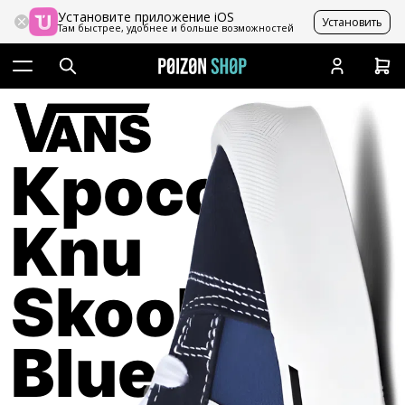
Установите приложение iOS
Установить
Там быстрее, удобнее и больше возможностей
Кроссовки
Knu
Skool
Blue