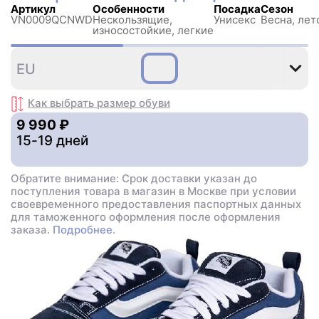
Артикул
Особенности
Посадка
Сезон
VN0009QCNWD
Нескользящиe,
Унисекс
Весна, лет
износостойкие, легкие
34
35
36
36
37
3
EU
,5
,5
Как выбрать размер
обуви
9 990 ₽
15-19 дней
Обратите внимание: Срок доставки указан до
поступления товара в магазин в Москве при условии
своевременного предоставления паспортных данных
для таможенного оформления после оформления
заказа.
Подробнее.