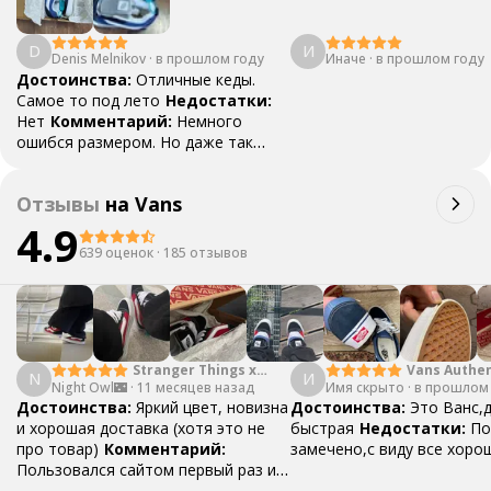
D
И
Denis Melnikov
·
в прошлом году
Иначе
·
в прошлом году
Достоинства:
Отличные кеды.
Самое то под лето
Недостатки:
Нет
Комментарий:
Немного
ошибся размером. Но даже так
сели очень удобно. Доставили
гораздо быстрее чем ожидал
Отзывы
на
Vans
4.9
639 оценок
·
185 отзывов
Stranger Things x
Vans Authen
N
И
Night Owl🌃
·
Vans SK8 Reissue
11 месяцев назад
Имя скрыто
·
Moon Blue
в прошлом
Достоинства:
Яркий цвет, новизна
Достоинства:
Это Ванс,
и хорошая доставка (хотя это не
быстрая
Недостатки:
По
про товар)
Комментарий:
замечено,с виду все хоро
Пользовался сайтом первый раз и
остался доволен! Если кому-то из