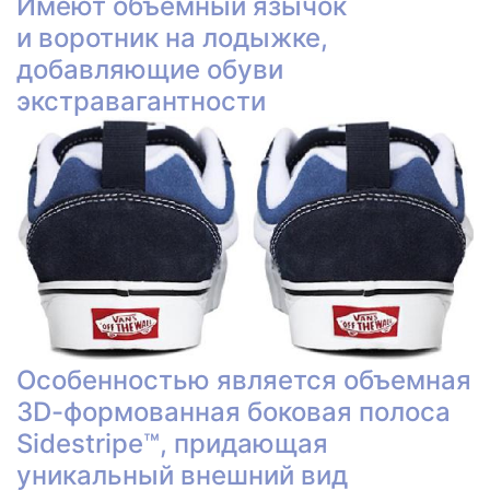
Имеют объемный язычок
и воротник на лодыжке,
добавляющие обуви
экстравагантности
Особенностью является объемная
3D-формованная боковая полоса
Sidestripe™, придающая
уникальный внешний вид