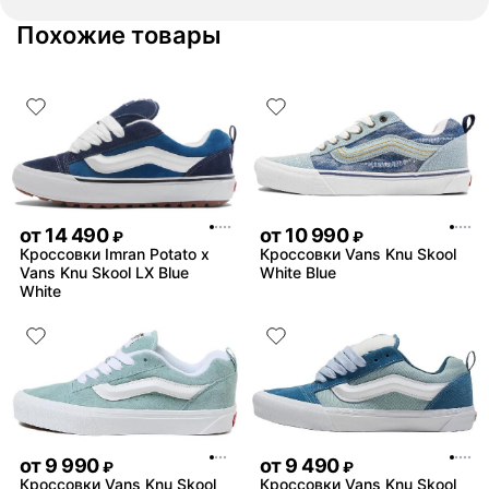
друзей или семье вдруг что-то
Похожие товары
понадобится, посоветую!
от
14 490
от
10 990
₽
₽
Кроссовки Imran Potato x
Кроссовки Vans Knu Skool
Vans Knu Skool LX Blue
White Blue
White
от
9 990
от
9 490
₽
₽
Кроссовки Vans Knu Skool
Кроссовки Vans Knu Skool