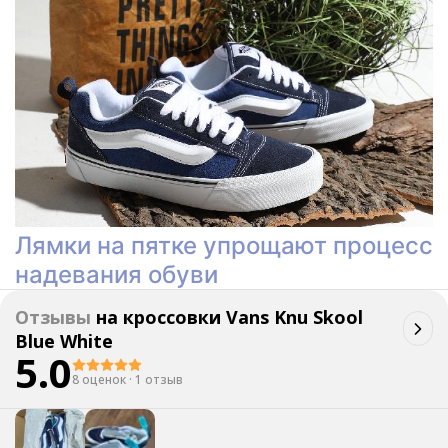
Лямки на пятке упрощают процесс
надевания обуви
Отзывы
на
кроссовки Vans Knu Skool
Blue White
5.0
8 оценок
·
1 отзыв