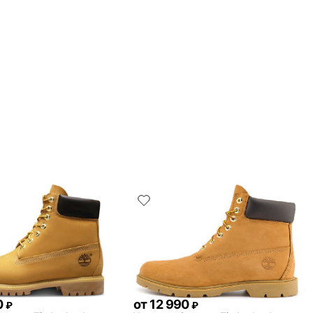
0
от
12 990
₽
₽