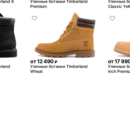
rland 6
Уличные ботинки Timberland
Уличные бо
Premium
Classic Yel
от
12 490
от
17 99
₽
rland
Уличные ботинки Timberland
Уличные бо
Wheat
Inch Premi