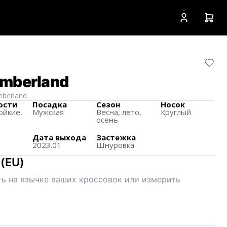
imberland
mberland
ости
Посадка
Сезон
Носок
ойкие,
Мужская
Весна, лето,
Круглый
осень
Дата выхода
Застежка
2023.01
Шнуровка
(
EU
)
ь на язычке ваших кроссовок или измерить