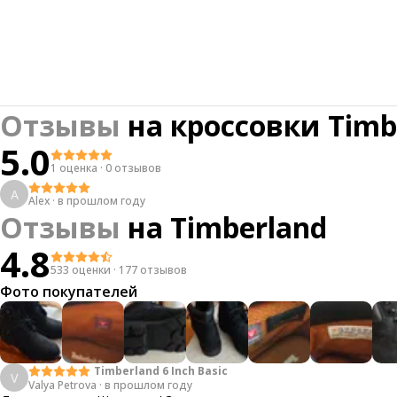
Отзывы
на
кроссовки Timb
5.0
1 оценка
·
0 отзывов
A
Alex
·
в прошлом году
Отзывы
на
Timberland
4.8
533 оценки
·
177 отзывов
Фото покупателей
Timberland 6 Inch Basic
V
Valya Petrova
·
в прошлом году