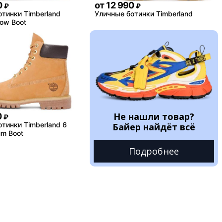
0
от
12 990
₽
₽
тинки Timberland
Уличные ботинки Timberland
low Boot
Не нашли товар?
0
₽
тинки Timberland 6
Байер найдёт всё
um Boot
Подробнее