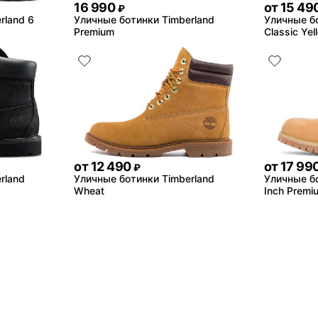
16 990
от
15 49
₽
rland 6
Уличные ботинки Timberland
Уличные бо
Premium
Classic Yel
от
12 490
от
17 99
₽
rland
Уличные ботинки Timberland
Уличные бо
Wheat
Inch Premi