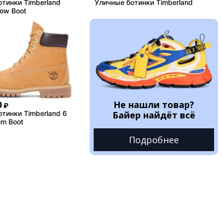
тинки Timberland
Уличные ботинки Timberland
low Boot
Не нашли товар?
0
₽
тинки Timberland 6
Байер найдёт всё
um Boot
Подробнее