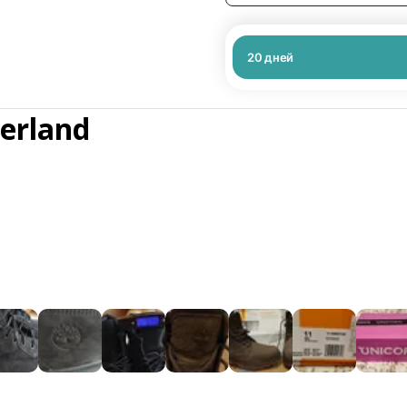
20
дней
erland