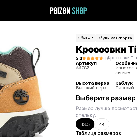
Обувь
Обувь для спорта
Кроссовки T
Кроссовки
Ti
5.0
(
1
)
Артикул
Особенн
A678Z
Износост
легкие
Высота верха
Каблук
Высокий верх
Плоский
Выберите размер
Размер лучше посмотрет
стельку.
43.5
44
Таблица размеров