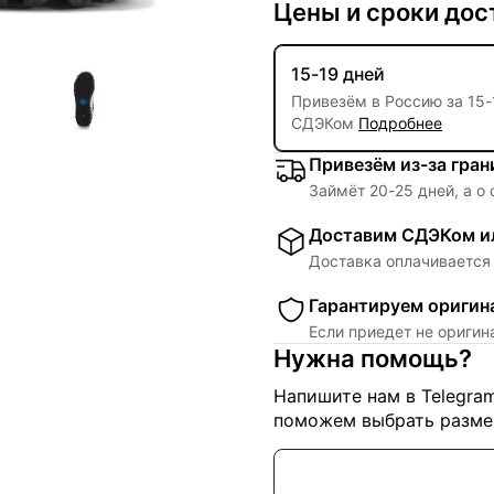
Цены и сроки дос
15-19 дней
Привезём в Россию за
15
-
СДЭКом
Подробнее
Привезём из-за гра
Займёт
20
-
25
дней, а о
Доставим СДЭКом ил
Доставка оплачивается 
Гарантируем оригин
Если приедет не ориги
Нужна помощь?
Напишите нам в Telegra
поможем выбрать размер