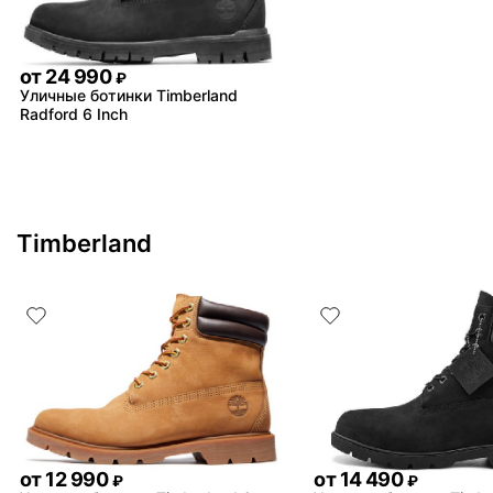
от
24 990
₽
Уличные ботинки Timberland
Radford 6 Inch
Timberland
от
12 990
от
14 490
₽
₽