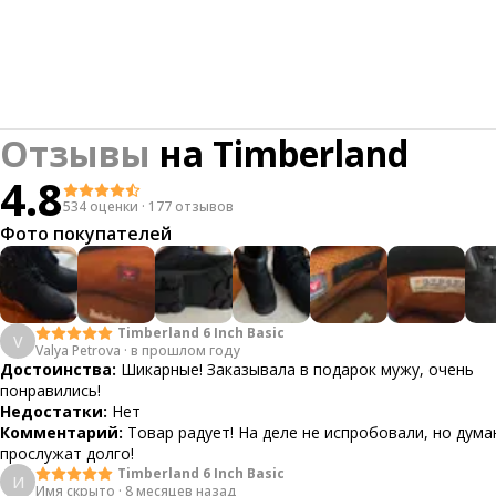
Отзывы
на
Timberland
4.8
534 оценки
·
177 отзывов
Фото покупателей
Timberland 6 Inch Basic
V
Valya Petrova
·
в прошлом году
Достоинства:
Шикарные! Заказывала в подарок мужу, очень
понравились!
Недостатки:
Нет
Комментарий:
Товар радует! На деле не испробовали, но дума
прослужат долго!
Timberland 6 Inch Basic
И
Имя скрыто
·
8 месяцев назад