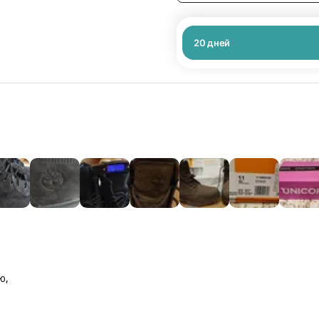
20
дней
ю,