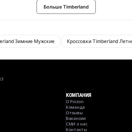
Больше Timberland
erland Зимние Мужские
Кроссовки Timberland Летн
к3
КОМПАНИЯ
О Poizon
Команда
Отзывы
Вакансии
СМИ о нас
Контакты