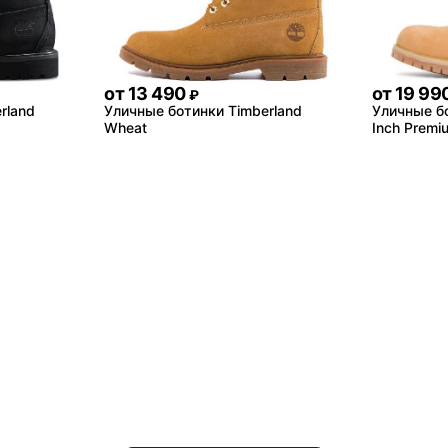
от
13 490
от
19 99
₽
rland
Уличные ботинки Timberland
Уличные бо
Wheat
Inch Premi