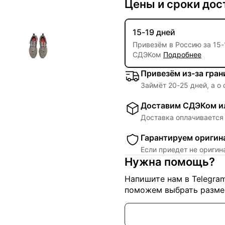
Цены и сроки дос
15-19 дней
Привезём в Россию за
15
-
СДЭКом
Подробнее
Привезём из-за гра
Займёт
20
-
25
дней, а о
Доставим СДЭКом ил
Доставка оплачивается 
Гарантируем оригин
Если приедет не ориги
Нужна помощь?
Напишите нам в Telegra
поможем выбрать размер