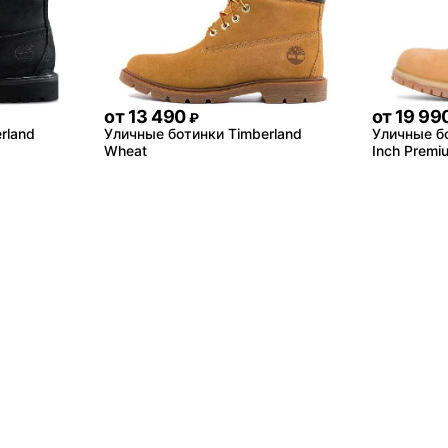
от
13 490
от
19 99
₽
rland
Уличные ботинки Timberland
Уличные бо
Wheat
Inch Premi