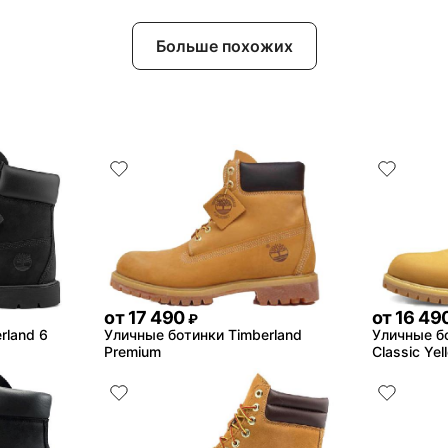
Больше похожих
от
17 490
от
16 49
₽
rland 6
Уличные ботинки Timberland
Уличные бо
Premium
Classic Yel