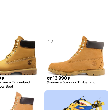
0
от
13 990
₽
₽
тинки Timberland
Уличные ботинки Timberland
low Boot