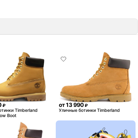
0
от
13 990
₽
₽
тинки Timberland
Уличные ботинки Timberland
low Boot