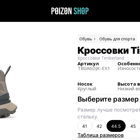
Обувь
Обувь для спорта
Кроссовки T
Кроссовки
Timberland
Артикул
Особенн
TB0A6DJK-EX1
Износост
Носок
Высота 
Круглый
Низкий в
Выберите размер
Размер лучше посмотрет
стельку.
41
42
44.5
45
Таблица размеров