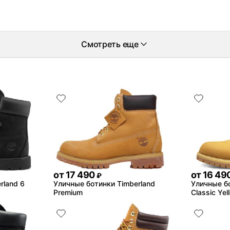
Смотреть еще
от
17 490
от
16 49
₽
rland 6
Уличные ботинки Timberland
Уличные бо
Premium
Classic Yel