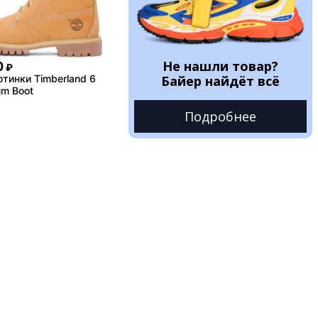
Не нашли товар?
0
₽
тинки Timberland 6
Байер найдёт всё
um Boot
Подробнее