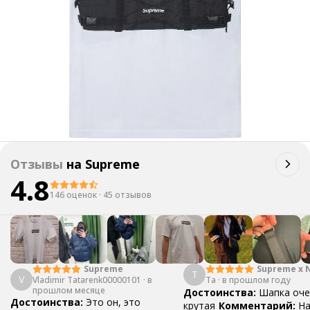
Отзывы
на
Supreme
4.8
146 оценок
·
45 отзывов
Supreme
Supreme x 
Т
V
Vladimir Tatarenk00000101
·
в
Та
·
в прошлом году
Box Logo Be
прошлом месяце
Достоинства:
Шапка оче
Достоинства:
Это он, это
крутая
Комментарий:
На