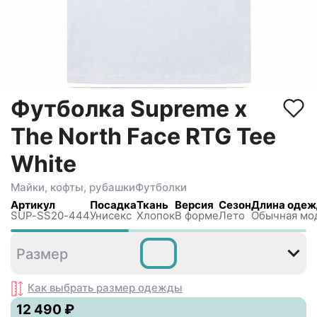
Футболка Supreme x
The North Face RTG Tee
White
Майки, кофты, рубашки
Футболки
Артикул
Посадка
Ткань
Версия
Сезон
Длина оде
SUP-SS20-444
Унисекс
Хлопок
В форме
Лето
Обычная мо
S
M
L
XL
Размер
Как выбрать размер
одежды
12 490 ₽