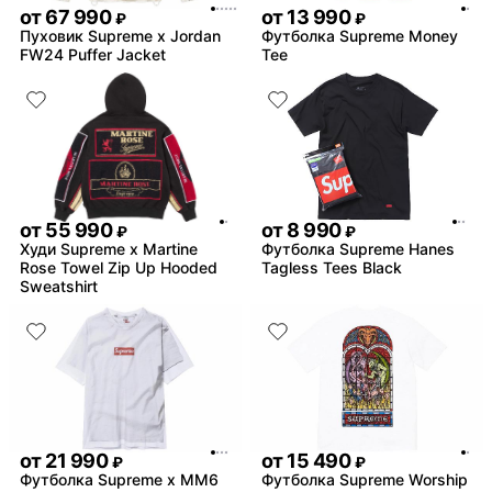
от
67 990
от
13 990
₽
₽
Пуховик Supreme x Jordan
Футболка Supreme Money
FW24 Puffer Jacket
Tee
от
55 990
от
8 990
₽
₽
Худи Supreme x Martine
Футболка Supreme Hanes
Rose Towel Zip Up Hooded
Tagless Tees Black
Sweatshirt
от
21 990
от
15 490
₽
₽
Футболка Supreme x MM6
Футболка Supreme Worship