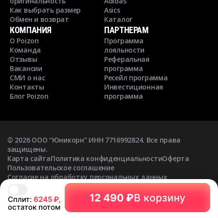
оригинальность
Adidas
Как выбрать размер
Asics
Обмен и возврат
Каталог
КОМПАНИЯ
ПАРТНЕРАМ
О Poizon
Программа
Команда
лояльности
Отзывы
Реферальная
Вакансии
программа
СМИ о нас
Ресейл программа
Контакты
Инвестиционная
Блог Poizon
программа
©
2026
ООО “Юникорн” ИНН 7716992824. Все права
защищены.
Карта сайта
Политика конфиденциальности
Оферта
Пользовательское соглашение
Согласие на обработку персональных данных
Согласие на получение рекламных рассылок
12 490 ₽
В корзину
Сплит:
6245
₽,
остаток потом