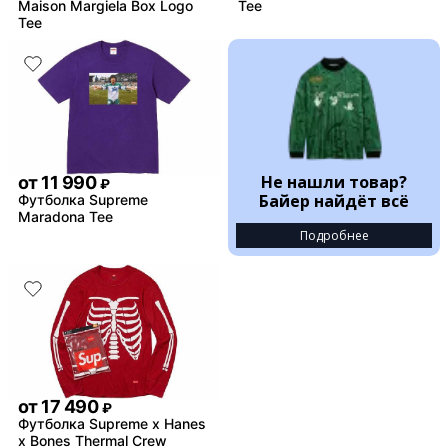
Maison Margiela Box Logo
Tee
Tee
Не нашли товар?
от
11 990
₽
Байер найдёт всё
Футболка Supreme
Maradona Tee
Подробнее
от
17 490
₽
Футболка Supreme x Hanes
x Bones Thermal Crew