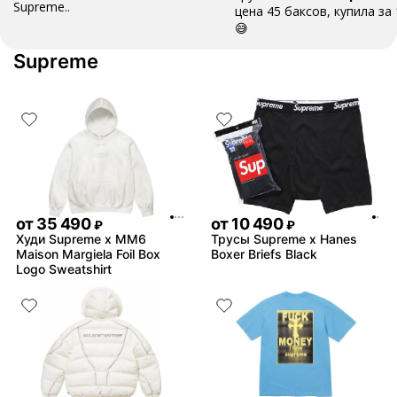
Supreme..
цена 45 баксов, купила за
😅
Supreme
от
35 490
от
10 490
₽
₽
Худи Supreme x MM6
Трусы Supreme x Hanes
Maison Margiela Foil Box
Boxer Briefs Black
Logo Sweatshirt