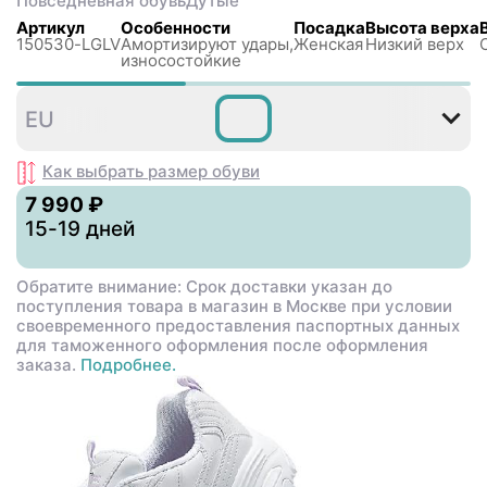
Повседневная обувь
Дутые
Артикул
Особенности
Посадка
Высота верха
150530-LGLV
Амортизируют удары,
Женская
Низкий верх
износостойкие
35
36
37
EU
,5
,5
Как выбрать размер
обуви
7 990 ₽
15-19 дней
Обратите внимание: Срок доставки указан до
поступления товара в магазин в Москве при условии
своевременного предоставления паспортных данных
для таможенного оформления после оформления
заказа.
Подробнее.