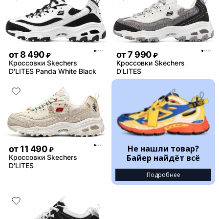
от
8 490
от
7 990
₽
₽
Кроссовки Skechers
Кроссовки Skechers
D'LITES Panda White Black
D'LITES
Не нашли товар?
от
11 490
₽
Байер найдёт всё
Кроссовки Skechers
D'LITES
Подробнее