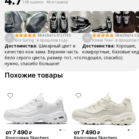
108 оценок
·
46 отзывов
Skechers D'LITES
Skechers Cu
K
Ю
Kira Spring
·
в прошлом году
Юлия Ткач
·
в прошлом 
Достоинства:
Шикарный цвет и
Достоинства:
Хорошие,
качество кож зама. Верхняя часть
комфортные, базовые кед
бело серого цвета, размер тот, что
подошёл, спасибо)
нужно, спасибо большое!
Похожие товары
от
7 490
от
7 490
₽
₽
Кроссовки Skechers
Кроссовки Skechers