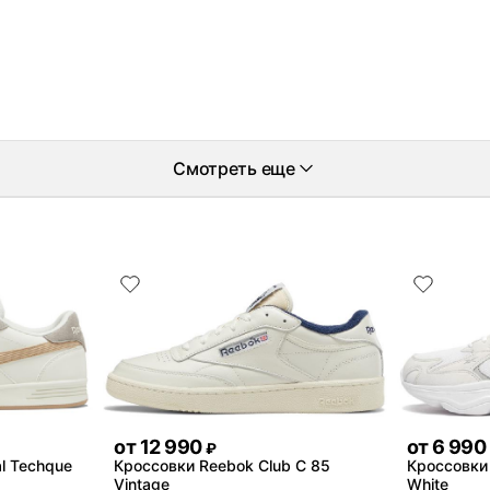
Смотреть еще
от
12 990
от
6 990
₽
l Techque
Кроссовки Reebok Club C 85
Кроссовки 
Vintage
White