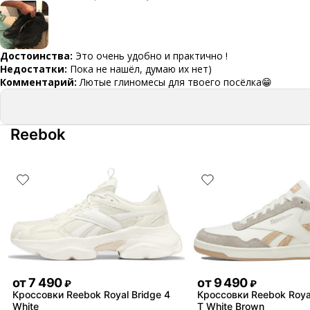
Достоинства:
Это очень удобно и практично !
Недостатки:
Пока не нашёл, думаю их нет)
Комментарий:
Лютые глиномесы для твоего посёлка😁
Reebok
от
7 490
от
9 490
₽
₽
Кроссовки Reebok Royal Bridge 4
Кроссовки Reebok Roya
White
T White Brown