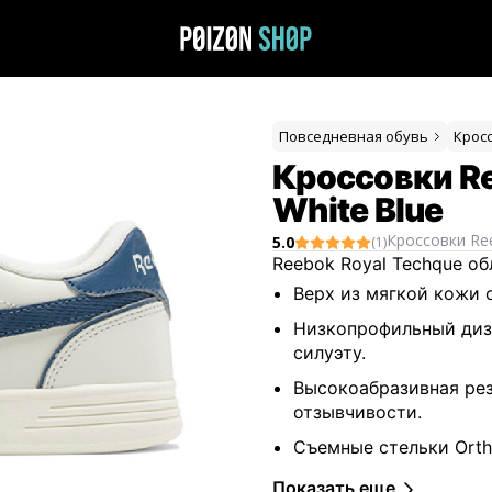
Повседневная обувь
Крос
Кроссовки Re
White Blue
Кроссовки
Re
5.0
(
1
)
Reebok Royal Techque о
Верх из мягкой кожи 
Низкопрофильный диз
силуэту.
Высокоабразивная рез
отзывчивости.
Съемные стельки Ort
действие и воздухопр
Показать еще