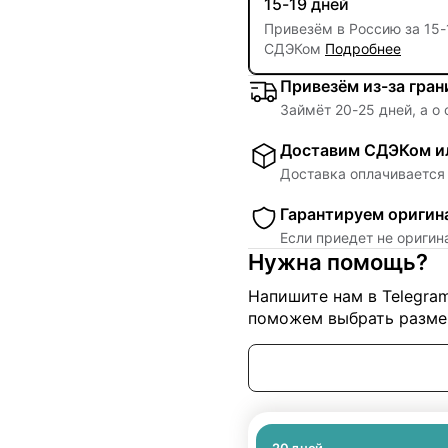
15-19 дней
Привезём в Россию за
15
-
СДЭКом
Подробнее
Привезём из-за гра
Займёт
20
-
25
дней, а о
Доставим СДЭКом ил
Доставка оплачивается 
Гарантируем оригин
Если приедет не ориги
Нужна помощь?
Напишите нам в Telegra
поможем выбрать размер