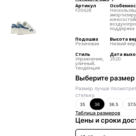
Дизайн верхней части
Артикул
Особеннос
FZ0428
Нескользя
Резиновая оболочка в
амортизиру
износостой
Предназначены для по
воздухопр
поддержка
Целевая аудитория вк
Подошва
Высота ве
ценящих фитнес и акт
Резиновая
Низкий вер
Стиль
Дата вых
Упражнение,
2020
уличный,
тенденция
Выберите размер
Размер лучше посмотрет
стельку.
35
36
36.5
37.5
Таблица размеров
Цены и сроки дос