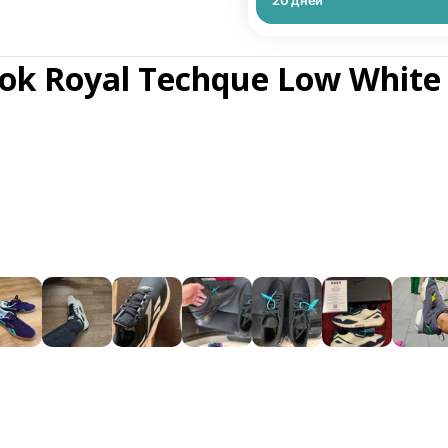
20
дней
ok Royal Techque Low White