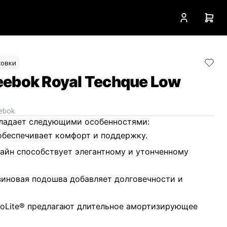
совки
ebok Royal Techque Low
ebok
бладает следующими особенностями:
обеспечивает комфорт и поддержку.
айн способствует элегантному и утонченному
иновая подошва добавляет долговечности и
hoLite® предлагают длительное амортизирующее
оницаемость.