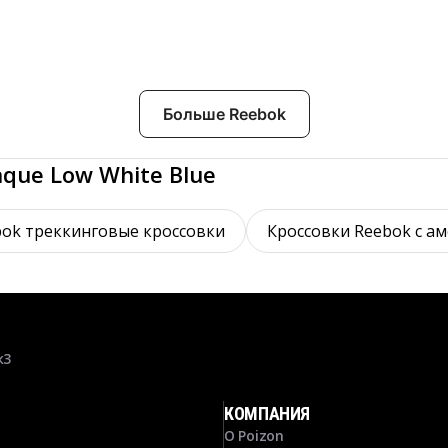
Больше Reebok
que Low White Blue
ok треккинговые кроссовки
Кроссовки Reebok с а
к3
КОМПАНИЯ
О Poizon