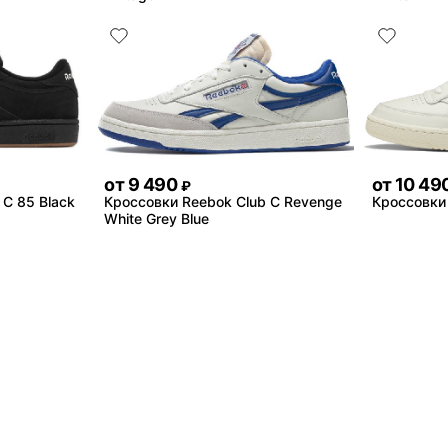
от
9 490
от
10 49
₽
 C 85 Black
Кроссовки Reebok Club C Revenge
Кроссовки
White Grey Blue