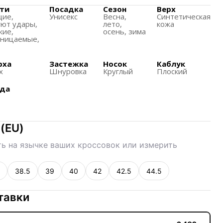
 обеспечивает боковую поддержку и стабильность.
ти
Посадка
Сезон
Верх
щиe,
Унисекс
Весна,
Синтетическая
округ подошвы улучшает сцепление.
ют удары,
лето,
кожа
кие,
осень, зима
вседневного использования и классического стиля.
оницаемые,
лючает городских потребителей среднего класса,
рха
Застежка
Носок
Каблук
ивный образ жизни.
х
Шнуровка
Круглый
Плоский
ода
(
EU
)
ь на язычке ваших кроссовок или измерить
38.5
39
40
42
42.5
44.5
тавки