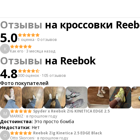
Отзывы
на
кроссовки Reeb
5.0
1 оценка
·
0 отзывов
К
Как его
·
3 месяца назад
Отзывы
на
Reebok
4.8
300 оценок
·
105 отзывов
Фото покупателей
Spyder x Reebok ZIG KINETICA EDGE 2.5
M
MARKIZ
·
в прошлом году
Достоинства:
Это просто бомба
Недостатки:
Нет
Reebok Zig Kinetica 2.5 EDGE Black
O
Otto Skorceni
·
в прошлом году