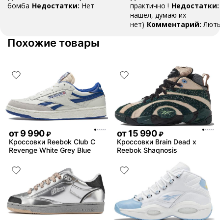
бомба
Недостатки:
Нет
практично !
Недостатки:
нашёл, думаю их
нет)
Комментарий:
Лют
глиномесы для твоего пос
Похожие товары
от
9 990
от
15 990
₽
₽
Кроссовки Reebok Club C
Кроссовки Brain Dead x
Revenge White Grey Blue
Reebok Shaqnosis