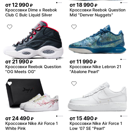
от
12 990
от
18 990
₽
₽
Кроссовки Dime x Reebok
Кроссовки Reebok Question
Club C Bulc Liquid Silver
Mid "Denver Nuggets"
от
21 990
от
11 990
₽
₽
Кроссовки Reebok Question
Кроссовки Nike Lebron 21
"OG Meets OG"
"Abalone Pearl"
от
24 490
от
15 490
₽
₽
Кроссовки Nike Air Force 1
Кроссовки Nike Air Force 1
White Pink
Low '07 SE "Pearl"