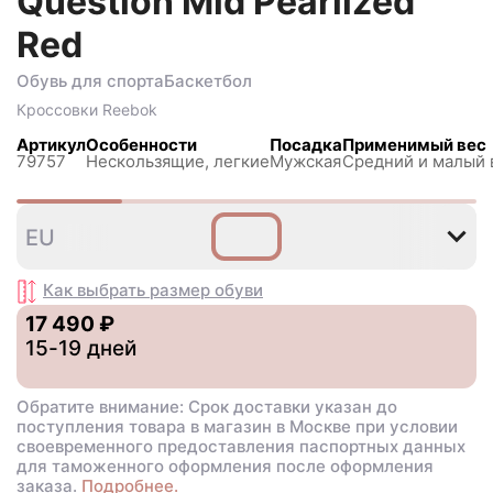
Question Mid Pearlized
Red
Обувь для спорта
Баскетбол
Кроссовки
Reebok
Артикул
Особенности
Посадка
Применимый вес
79757
Нескользящиe, легкие
Мужская
Средний и малый 
40
42
44
EU
,5
Как выбрать размер
обуви
17 490 ₽
15-19 дней
Обратите внимание: Срок доставки указан до
поступления товара в магазин в Москве при условии
своевременного предоставления паспортных данных
для таможенного оформления после оформления
заказа.
Подробнее.