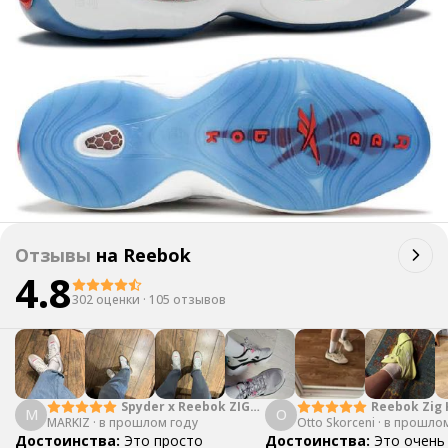
Отзывы
на
Reebok
4.8
302 оценки
·
105 отзывов
Spyder x Reebok ZIG
Reebok Zig 
M
O
MARKIZ
·
в прошлом году
KINETICA EDGE 2.5
Otto Skorceni
2.5 EDGE Bl
·
в прошлом
Достоинства:
Это просто
Достоинства:
Это очень