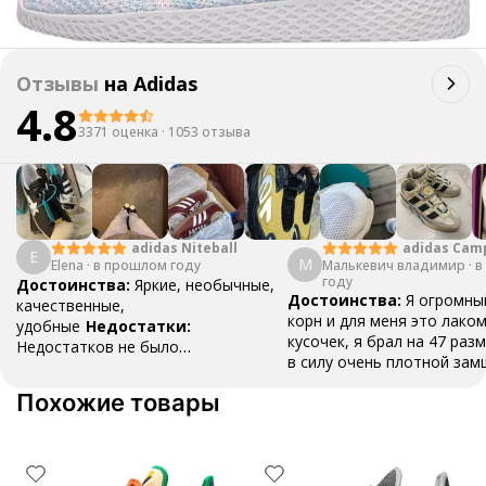
Отзывы
на
Adidas
4.8
3371 оценка
·
1053 отзыва
adidas Cam
adidas Niteball
E
М
Малькевич владимир
·
в
Elena
·
в прошлом году
году
Достоинства:
Яркие, необычные,
Достоинства:
Я огромны
качественные,
корн и для меня это лако
удобные
Недостатки:
кусочек, я брал на 47 разм
Недостатков не было
в силу очень плотной зам
обнаружено
Комментарий:
Очень
разносить , вещь как для
удобные, пришли быстро, хорошо
Похожие товары
топ , наклейки ,шнурки и 
упаковано
все в коробке .Это классн
даже не смотря на свою ц
стоит того
Недостатки:
замша , это все ,но это в