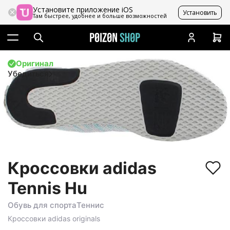
Установите приложение iOS
Установить
Там быстрее, удобнее и больше возможностей
Оригинал
Убедиться
Кроссовки adidas
Tennis Hu
Обувь для спорта
Теннис
Кроссовки
adidas originals