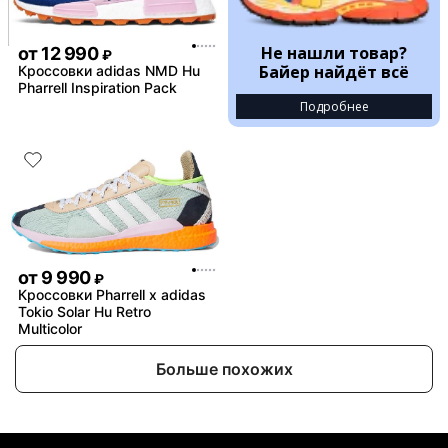
Не нашли товар?
от
12 990
₽
Байер найдёт всё
Кроссовки adidas NMD Hu
Pharrell Inspiration Pack
Подробнее
от
9 990
₽
Кроссовки Pharrell x adidas
Tokio Solar Hu Retro
Multicolor
Больше похожих