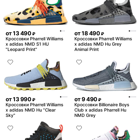
времени
Комментарий:
фанатов это пушка , бери
пожалеете
от
13 490
от
18 490
₽
₽
Кроссовки Pharrell Williams
Кроссовки Pharrell Williams
x adidas NMD S1 HU
x adidas NMD Hu Grey
"Leopard Print"
Animal Print
от
13 990
от
9 490
₽
₽
Кроссовки Pharrell Williams
Кроссовки Billionaire Boys
x adidas NMD Hu "Clear
Club x adidas Pharrell Hu
Sky"
NMD Grey