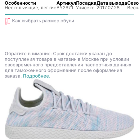
Особенности
Артикул
Посадка
Дата выхода
Сезо
Нескользящиe, легкие
BY2671
Унисекс
2017.07.28
Весна
Как выбрать размер
обуви
Обратите внимание: Срок доставки указан до
поступления товара в магазин в Москве при условии
своевременного предоставления паспортных данных
для таможенного оформления после оформления
заказа.
Подробнее.