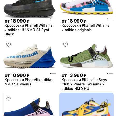
от
18 990
от
18 990
₽
₽
Кроссовки Pharrell Williams
Кроссовки Pharrell Williams
x adidas HU NMD S1 Ryat
x adidas originals
Black
от
10 990
от
13 990
₽
₽
Кроссовки Pharrell x adidas
Кроссовки Billionaire Boys
NMD S1 Maubs
Club x Pharrell Williams x
adidas NMD HU