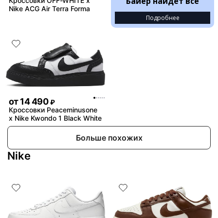
Байер найдёт всё
Кроссовки OFF-WHITE x
Nike ACG Air Terra Forma
Подробнее
от
14 490
₽
Кроссовки Peaceminusone
x Nike Kwondo 1 Black White
Больше похожих
Nike