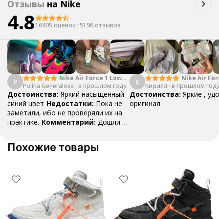
Отзывы
на
Nike
4.8
16405 оценок
·
5196 отзывов
Nike Air Force 1 Low
Nike Air For
P
К
Polina Generalova
College Pack White
·
в прошлом году
Кирилл
·
в прошлом год
Yellow
Blue
Достоинства:
Яркий насыщенный
Достоинства:
Яркие , уд
синий цвет
Недостатки:
Пока не
оригинал
заметили, ибо не проверяли их на
практике.
Комментарий:
Дошли за
29 дней, в подарок положили
насочки!
Похожие товары