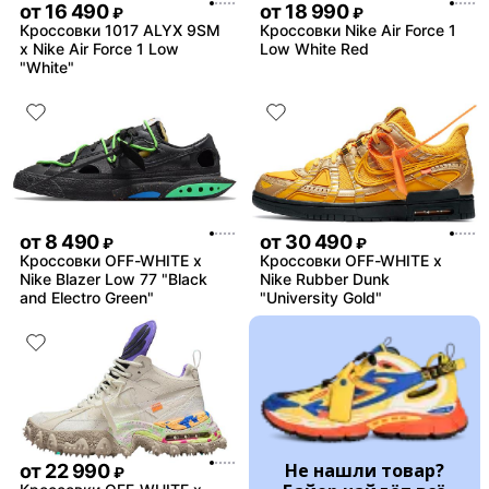
от
16 490
от
18 990
₽
₽
Кроссовки 1017 ALYX 9SM
Кроссовки Nike Air Force 1
x Nike Air Force 1 Low
Low White Red
"White"
от
8 490
от
30 490
₽
₽
Кроссовки OFF-WHITE x
Кроссовки OFF-WHITE x
Nike Blazer Low 77 "Black
Nike Rubber Dunk
and Electro Green"
"University Gold"
Не нашли товар?
от
22 990
₽