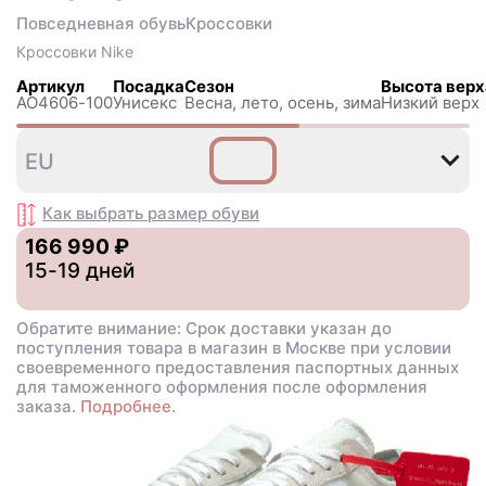
Повседневная обувь
Кроссовки
Кроссовки
Nike
Артикул
Посадка
Сезон
Высота верх
AO4606-100
Унисекс
Весна, лето, осень, зима
Низкий верх
36
38
42
42
43
4
EU
,5
,5
Как выбрать размер
обуви
166 990 ₽
15-19 дней
Обратите внимание: Срок доставки указан до
поступления товара в магазин в Москве при условии
своевременного предоставления паспортных данных
для таможенного оформления после оформления
заказа.
Подробнее.