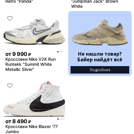
Retro "Panda"
"Jumpman Jack" Brown
White
Не нашли товар?
от
9 990
₽
Байер найдёт всё
Кроссовки Nike V2K Run
Runtekk "Summit White
Metallic Silver"
Подробнее
от
8 490
₽
Кроссовки Nike Blazer '77
Jumbo