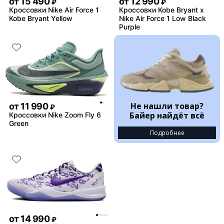
от
15 490
от
12 990
₽
₽
Кроссовки Nike Air Force 1
Кроссовки Kobe Bryant x
Kobe Bryant Yellow
Nike Air Force 1 Low Black
Purple
Не нашли товар?
от
11 990
₽
Байер найдёт всё
Кроссовки Nike Zoom Fly 6
Green
Подробнее
от
14 990
₽