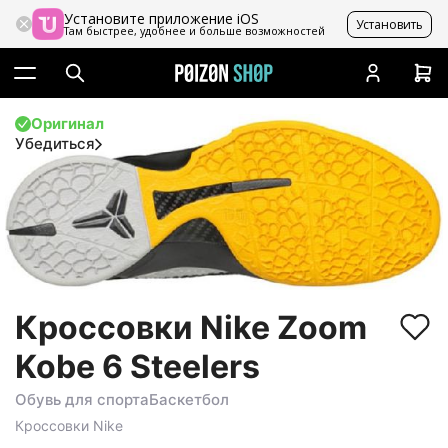
Установите приложение iOS
Установить
Там быстрее, удобнее и больше возможностей
Оригинал
Убедиться
Кроссовки Nike Zoom
Kobe 6 Steelers
Обувь для спорта
Баскетбол
Кроссовки
Nike