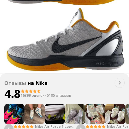
Отзывы
на
Nike
4.8
16399 оценок
·
5195 отзывов
Nike Air Force 1 Low
Nike Air For
P
К