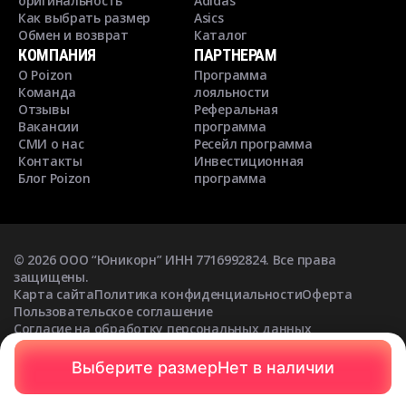
оригинальность
Adidas
Как выбрать размер
Asics
Обмен и возврат
Каталог
КОМПАНИЯ
ПАРТНЕРАМ
О Poizon
Программа
Команда
лояльности
Отзывы
Реферальная
Вакансии
программа
СМИ о нас
Ресейл программа
Контакты
Инвестиционная
Блог Poizon
программа
©
2026
ООО “Юникорн” ИНН 7716992824. Все права
защищены.
Карта сайта
Политика конфиденциальности
Оферта
Пользовательское соглашение
Согласие на обработку персональных данных
Согласие на получение рекламных рассылок
Выберите размер
Нет в наличии