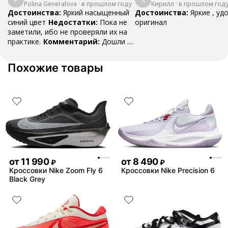
Polina Generalova
College Pack White
·
в прошлом году
Кирилл
·
в прошлом год
Yellow
Blue
Достоинства:
Яркий насыщенный
Достоинства:
Яркие , уд
синий цвет
Недостатки:
Пока не
оригинал
заметили, ибо не проверяли их на
практике.
Комментарий:
Дошли за
29 дней, в подарок положили
насочки!
Похожие товары
от
11 990
от
8 490
₽
₽
Кроссовки Nike Zoom Fly 6
Кроссовки Nike Precision 6
Black Grey