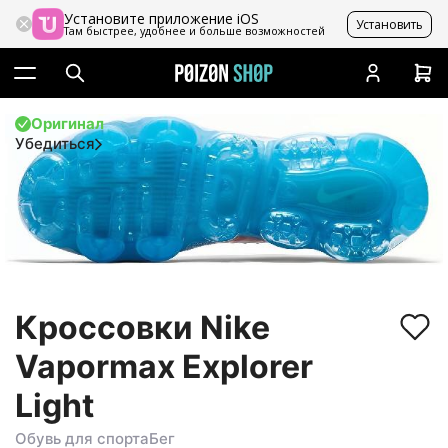
Установите приложение iOS
Установить
Там быстрее, удобнее и больше возможностей
Оригинал
Убедиться
Кроссовки Nike
Vapormax Explorer
Light
Обувь для спорта
Бег