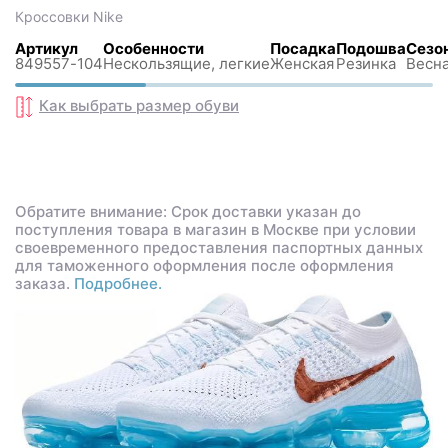
Кроссовки
Nike
Артикул
Особенности
Посадка
Подошва
Сезо
849557-104
Нескользящиe, легкие
Женская
Резинка
Весна
Как выбрать размер
обуви
Обратите внимание: Срок доставки указан до
поступления товара в магазин в Москве при условии
своевременного предоставления паспортных данных
для таможенного оформления после оформления
заказа.
Подробнее.