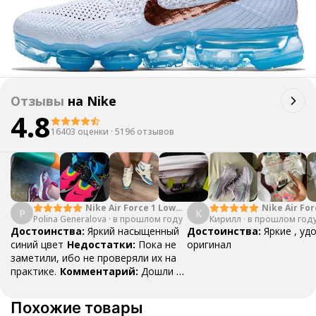
Отзывы
на
Nike
4.8
16403 оценки
·
5196 отзывов
Nike Air Force 1 Low
Nike Air For
P
К
Polina Generalova
College Pack White
·
в прошлом году
Кирилл
·
в прошлом год
Yellow
Blue
Достоинства:
Яркий насыщенный
Достоинства:
Яркие , уд
синий цвет
Недостатки:
Пока не
оригинал
заметили, ибо не проверяли их на
практике.
Комментарий:
Дошли за
29 дней, в подарок положили
насочки!
Похожие товары