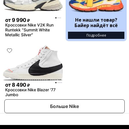
Не нашли товар?
от
9 990
₽
Байер найдёт всё
Кроссовки Nike V2K Run
Runtekk "Summit White
Metallic Silver"
Подробнее
от
8 490
₽
Кроссовки Nike Blazer '77
Jumbo
Больше Nike