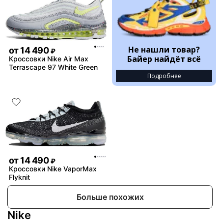
Не нашли товар?
от
14 490
₽
Байер найдёт всё
Кроссовки Nike Air Max
Terrascape 97 White Green
Подробнее
от
14 490
₽
Кроссовки Nike VaporMax
Flyknit
Больше похожих
Nike