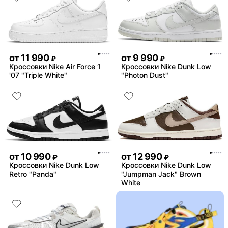
от
11 990
от
9 990
₽
₽
Кроссовки Nike Air Force 1
Кроссовки Nike Dunk Low
'07 "Triple White"
"Photon Dust"
от
10 990
от
12 990
₽
₽
Кроссовки Nike Dunk Low
Кроссовки Nike Dunk Low
Retro "Panda"
"Jumpman Jack" Brown
White