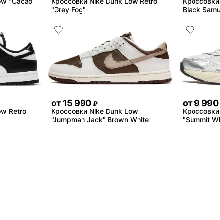
ow "Cacao
Кроссовки Nike Dunk Low Retro
Кроссовки N
"Grey Fog"
Black Samu
от
15 990
от
9 990
₽
ow Retro
Кроссовки Nike Dunk Low
Кроссовки 
"Jumpman Jack" Brown White
"Summit Whi