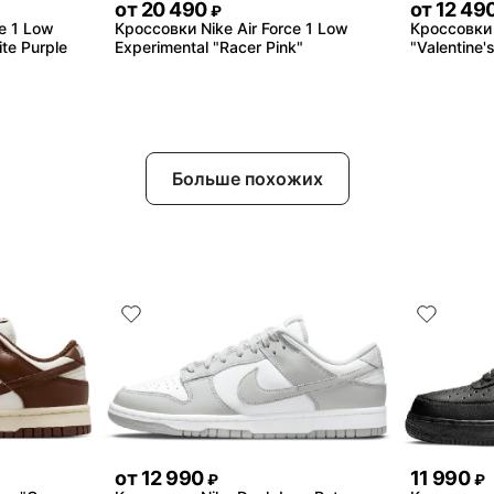
от
20 490
от
12 49
₽
e 1 Low
Кроссовки Nike Air Force 1 Low
Кроссовки N
ite Purple
Experimental "Racer Pink"
"Valentine'
Больше похожих
от
12 990
11 990
₽
₽