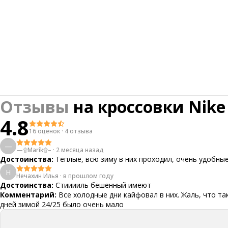
Отзывы
на
кроссовки Nike 
4.8
16 оценок
·
4 отзыва
—
—۩Marik۩–
·
2 месяца назад
Достоинства:
Тёплые, всю зиму в них проходил, очень удобны
Н
Нечахин Илья
·
в прошлом году
Достоинства:
Стииииль бешенный имеют
Комментарий:
Все холодные дни кайфовал в них. Жаль, что та
дней зимой 24/25 было очень мало