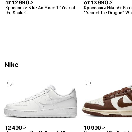
от
12 990
от
13 990
₽
₽
Кроссовки Nike Air Force 1 "Year of
Кроссовки Nike Air Forc
the Snake"
"Year of the Dragon" Wh
Nike
12 490
10 990
₽
₽