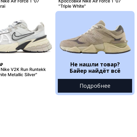
ike Air Force 1 '07
Кроссовки Nike Air Force 1 '07
rai
"Triple White"
Не нашли товар?
₽
Nike V2K Run Runtekk
Байер найдёт всё
te Metallic Silver"
Подробнее