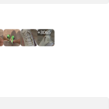
+
3065