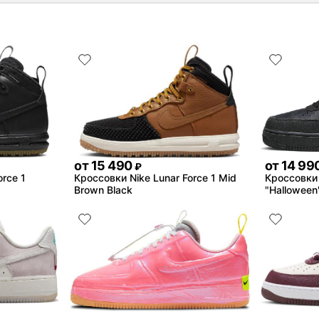
от
15 490
от
14 99
₽
orce 1
Кроссовки Nike Lunar Force 1 Mid
Кроссовки N
Brown Black
"Halloween