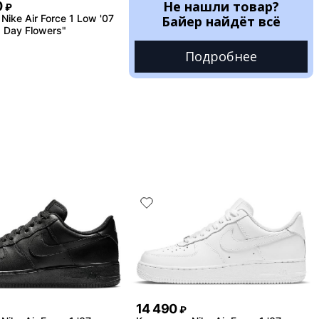
Не нашли товар?
0
₽
ike Air Force 1 Low '07
Байер найдёт всё
s Day Flowers"
Подробнее
14 490
₽