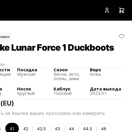
совки
ke Lunar Force 1 Duckboots
ike
ости
Посадка
Сезон
Верх
зящиe
Мужская
Весна, лето,
Кожа
осень, зима
а
Носок
Каблук
Дата выхода
а
Круглый
Плоский
2023.07
(
EU
)
ь на язычке ваших кроссовок или измерить
5
41
42
42.5
43
44
44.5
46