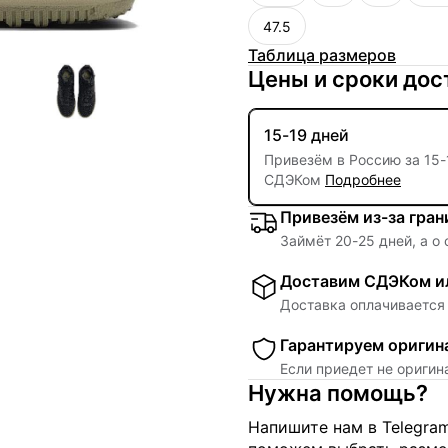
47.5
Таблица размеров
Цены и сроки дос
15-19 дней
Привезём в Россию за
15
-
СДЭКом
Подробнее
Привезём из-за гра
Займёт
20
-
25
дней, а о
Доставим СДЭКом ил
Доставка оплачивается 
Гарантируем оригин
Если приедет не ориги
Нужна помощь?
Напишите нам в Telegra