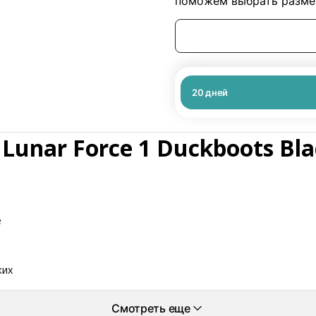
поможем выбрать размер
20
дней
Lunar Force 1 Duckboots Bla
е
ких
Смотреть еще