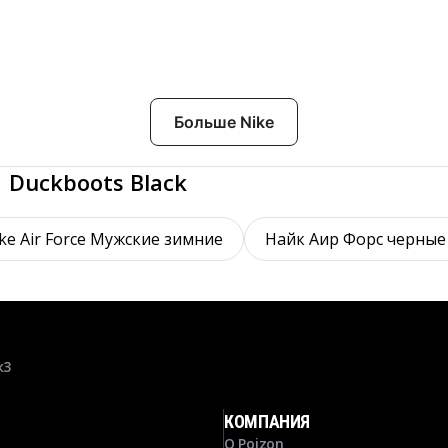
Больше Nike
 Duckboots Black
ke Air Force Мужские зимние
Найк Аир Форс черные
к3
КОМПАНИЯ
О Poizon