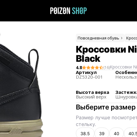
Повседневная обувь
Крос
Кроссовки Ni
Black
Кроссовки
N
4.8
(
16
)
Артикул
Особенн
DZ5320-001
Несколь
Высота верха
Застежк
Высокий верх
Шнуровк
Выберите размер
Размер лучше посмотрет
стельку.
38.5
39
40
40.