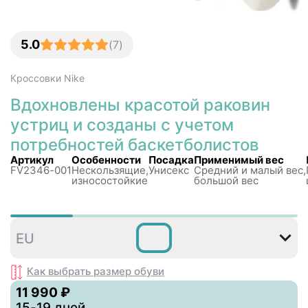
5.0
(
7
)
Кроссовки
Nike
Вдохновлены красотой раковин
устриц и созданы с учетом
потребностей баскетболистов
Артикул
Особенности
Посадка
Применимый вес
FV2346-001
Нескользящиe,
Унисекс
Средний и малый вес,
износостойкие
большой вес
36
36
37
38
38
EU
,5
,5
,5
Как выбрать размер
обуви
11 990 ₽
15-19 дней