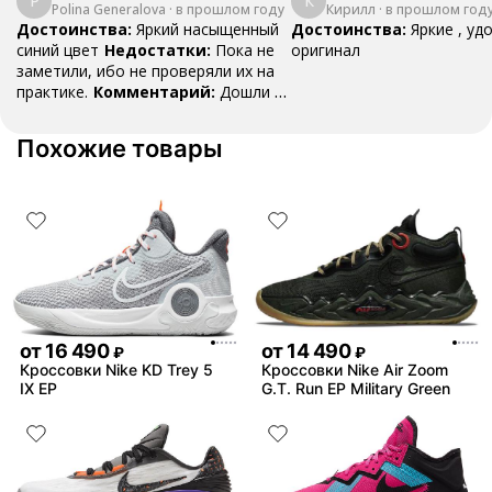
P
К
Polina Generalova
College Pack White
·
в прошлом году
Кирилл
·
в прошлом год
Yellow
Blue
Достоинства:
Яркий насыщенный
Достоинства:
Яркие , уд
синий цвет
Недостатки:
Пока не
оригинал
заметили, ибо не проверяли их на
практике.
Комментарий:
Дошли за
29 дней, в подарок положили
насочки!
Похожие товары
от
16 490
от
14 490
₽
₽
Кроссовки Nike KD Trey 5
Кроссовки Nike Air Zoom
IX EP
G.T. Run EP Military Green