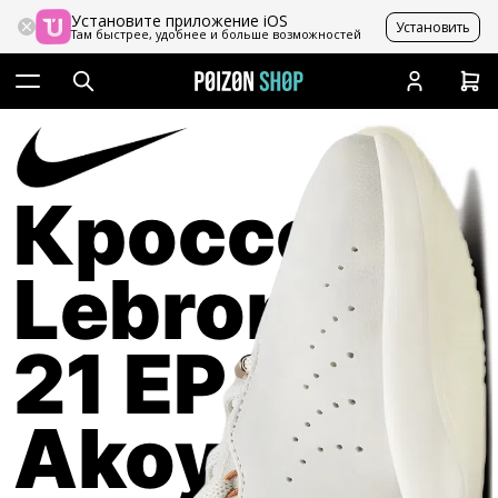
Установите приложение iOS
Установить
Там быстрее, удобнее и больше возможностей
Кроссовки
Lebron
21 EP
Akoya