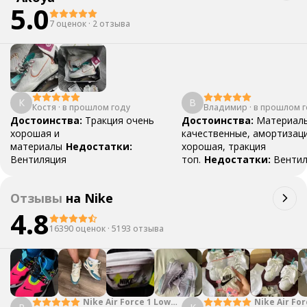
5.0
7 оценок
·
2 отзыва
К
В
Костя
·
в прошлом году
Владимир
·
в прошлом г
Достоинства:
Тракция очень
Достоинства:
Материал
хорошая и
качественные, амортизац
материалы
Недостатки:
хорошая, тракция
Вентиляция
топ.
Недостатки:
Вентил
троечку, но пойдёт
Комм
Кроссовки пришли за 24 д
Отзывы
на
Nike
хорошем состоянии, без
4.8
повреждений и конечно ж
оригинал
16390 оценок
·
5193 отзыва
Nike Air Force 1 Low
Nike Air For