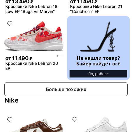
от
13 490
от
11 490
₽
₽
Кроссовки Nike Lebron 18
Кроссовки Nike Lebron 21
Low EP "Bugs vs Marvin"
"Conchiolin" EP
Не нашли товар?
от
11 490
₽
Байер найдёт всё
Кроссовки Nike LeBron 20
EP
Подробнее
Больше похожих
Nike