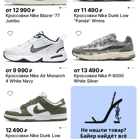
от
12 990
от
11 490
₽
₽
Кроссовки Nike Blazer '77
Кроссовки Nike Dunk Low
Jumbo
"Panda" Wmns
от
9 990
от
13 490
₽
₽
Кроссовки Nike Air Monarch
Кроссовки Nike P-6000
4 White Navy
White Silver
Не нашли товар?
12 490
₽
Байер найдёт всё
Кроссовки Nike Dunk Low