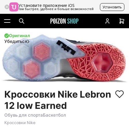
Установите приложение iOS
Установить
Там быстрее, удобнее и больше возможностей
Оригинал
Убедиться
Кроссовки Nike Lebron
12 low Earned
Обувь для спорта
Баскетбол
Кроссовки
Nike