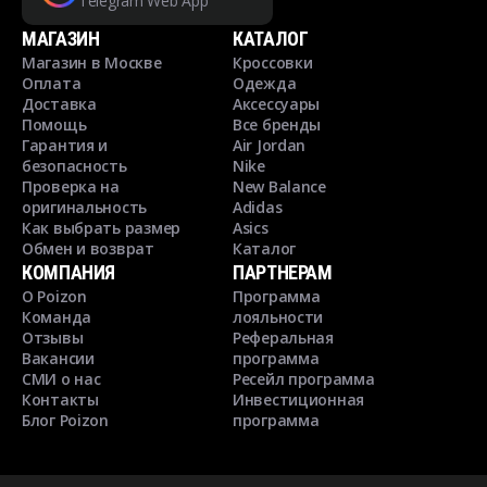
Telegram Web App
МАГАЗИН
КАТАЛОГ
Магазин в Москве
Кроссовки
Оплата
Одежда
Доставка
Аксессуары
Помощь
Все бренды
Гарантия и
Air Jordan
безопасность
Nike
Проверка на
New Balance
оригинальность
Adidas
Как выбрать размер
Asics
Обмен и возврат
Каталог
КОМПАНИЯ
ПАРТНЕРАМ
О Poizon
Программа
Команда
лояльности
Отзывы
Реферальная
Вакансии
программа
СМИ о нас
Ресейл программа
Контакты
Инвестиционная
Блог Poizon
программа