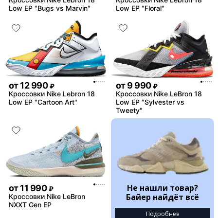
Low EP "Bugs vs Marvin"
Low EP "Floral"
от
12 990
от
9 990
₽
₽
Кроссовки Nike Lebron 18
Кроссовки Nike LeBron 18
Low EP "Cartoon Art"
Low EP "Sylvester vs
Tweety"
Не нашли товар?
от
11 990
₽
Байер найдёт всё
Кроссовки Nike LeBron
NXXT Gen EP
Подробнее