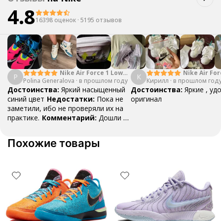
4.8
16398 оценок
·
5195 отзывов
Nike Air Force 1 Low
Nike Air For
P
К
Polina Generalova
College Pack White
·
в прошлом году
Кирилл
·
в прошлом год
Yellow
Blue
Достоинства:
Яркий насыщенный
Достоинства:
Яркие , уд
синий цвет
Недостатки:
Пока не
оригинал
заметили, ибо не проверяли их на
практике.
Комментарий:
Дошли за
29 дней, в подарок положили
насочки!
Похожие товары