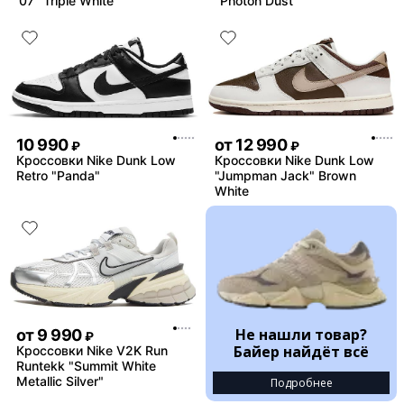
'07 "Triple White"
"Photon Dust"
10 990
от
12 990
₽
₽
Кроссовки Nike Dunk Low
Кроссовки Nike Dunk Low
Retro "Panda"
"Jumpman Jack" Brown
White
Не нашли товар?
от
9 990
₽
Байер найдёт всё
Кроссовки Nike V2K Run
Runtekk "Summit White
Metallic Silver"
Подробнее