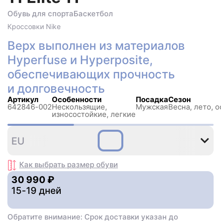
Обувь для спорта
Баскетбол
Кроссовки
Nike
Верх выполнен из материалов
Hyperfuse и Hyperposite,
обеспечивающих прочность
и долговечность
Артикул
Особенности
Посадка
Сезон
642846-002
Нескользящиe,
Мужская
Весна, лето, о
износостойкие, легкие
44
45
EU
Как выбрать размер
обуви
30 990 ₽
15-19 дней
Обратите внимание: Срок доставки указан до