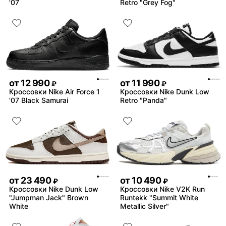
'07
Retro "Grey Fog"
от
12 990
от
11 990
₽
₽
Кроссовки Nike Air Force 1
Кроссовки Nike Dunk Low
'07 Black Samurai
Retro "Panda"
от
23 490
от
10 490
₽
₽
Кроссовки Nike Dunk Low
Кроссовки Nike V2K Run
"Jumpman Jack" Brown
Runtekk "Summit White
White
Metallic Silver"