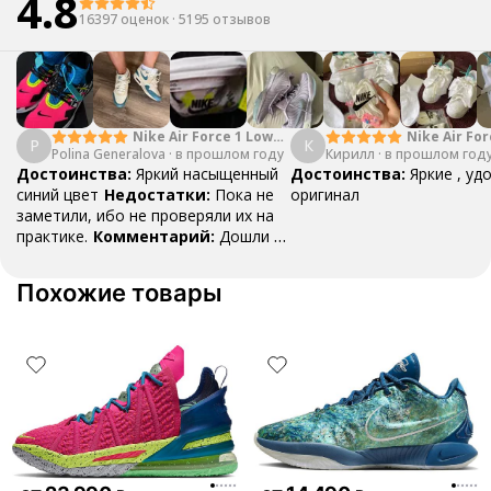
4.8
16397 оценок
·
5195 отзывов
Nike Air Force 1 Low
Nike Air For
P
К
Polina Generalova
College Pack White
·
в прошлом году
Кирилл
·
в прошлом год
Yellow
Blue
Достоинства:
Яркий насыщенный
Достоинства:
Яркие , уд
синий цвет
Недостатки:
Пока не
оригинал
заметили, ибо не проверяли их на
практике.
Комментарий:
Дошли за
29 дней, в подарок положили
насочки!
Похожие товары