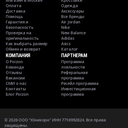
Магазин в Москве
Кроссовки
Оплата
Одежда
Доставка
Аксессуары
Помощь
Все бренды
Гарантия и
Air Jordan
безопасность
Nike
Проверка на
New Balance
оригинальность
Adidas
Как выбрать размер
Asics
Обмен и возврат
Каталог
КОМПАНИЯ
ПАРТНЕРАМ
О Poizon
Программа
Команда
лояльности
Отзывы
Реферальная
Вакансии
программа
СМИ о нас
Ресейл программа
Контакты
Инвестиционная
Блог Poizon
программа
©
2026
ООО “Юникорн” ИНН 7716992824. Все права
защищены.