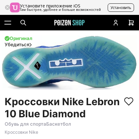
Установите приложение iOS
Установить
Там быстрее, удобнее и больше возможностей
Оригинал
Убедиться
Кроссовки Nike Lebron
10 Blue Diamond
Обувь для спорта
Баскетбол
Кроссовки
Nike