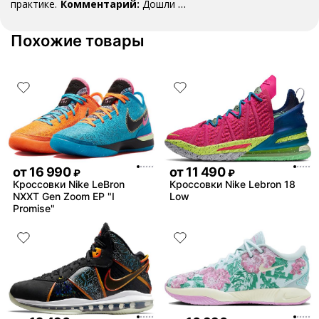
практике.
Комментарий:
Дошли за
29 дней, в подарок положили
насочки!
Похожие товары
от
16 990
от
11 490
₽
₽
Кроссовки Nike LeBron
Кроссовки Nike Lebron 18
NXXT Gen Zoom EP "I
Low
Promise"