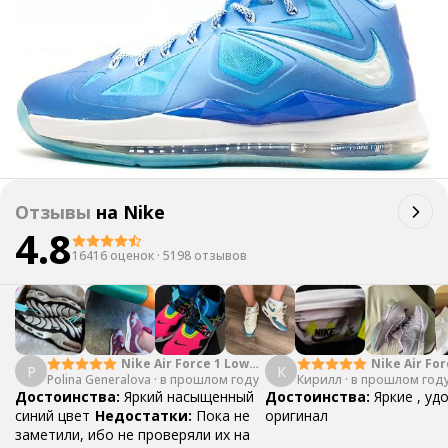
Отзывы
на
Nike
4.8
16416 оценок
·
5198 отзывов
Nike Air Force 1 Low
Nike Air For
P
К
Polina Generalova
College Pack White
·
в прошлом году
Кирилл
·
в прошлом год
Yellow
Blue
Достоинства:
Яркий насыщенный
Достоинства:
Яркие , уд
синий цвет
Недостатки:
Пока не
оригинал
заметили, ибо не проверяли их на