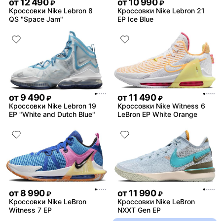
от
12 490
от
10 990
₽
₽
Кроссовки Nike Lebron 8
Кроссовки Nike Lebron 21
QS "Space Jam"
EP Ice Blue
от
9 490
от
11 490
₽
₽
Кроссовки Nike Lebron 19
Кроссовки Nike Witness 6
EP "White and Dutch Blue"
LeBron EP White Orange
от
8 990
от
11 990
₽
₽
Кроссовки Nike LeBron
Кроссовки Nike LeBron
Witness 7 EP
NXXT Gen EP