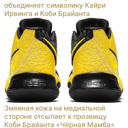
объединяет символику Кайри
Ирвинга и Коби Брайанта
Змеиная кожа на медиальной
стороне отсылает к прозвищу
Коби Брайанта «Чёрная Мамба»