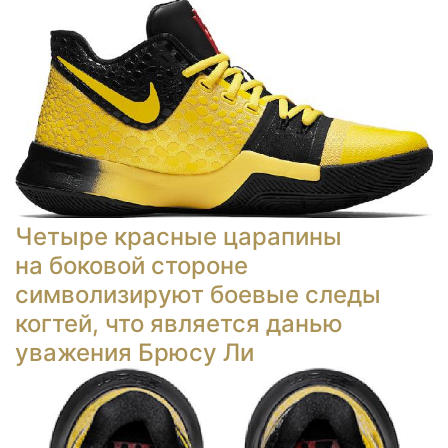
Четыре красные царапины
на боковой стороне
символизируют боевые следы
когтей, что является данью
уважения Брюсу Ли