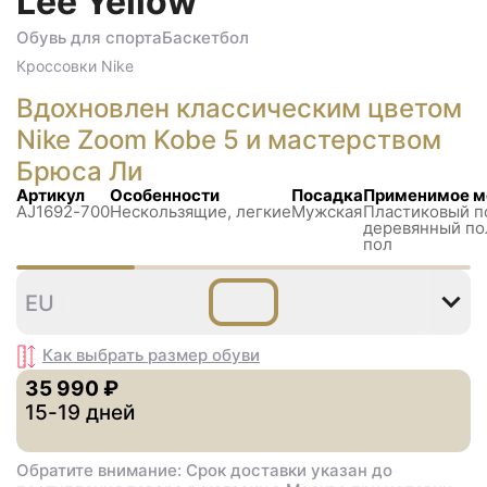
Lee Yellow
Обувь для спорта
Баскетбол
Кроссовки
Nike
Вдохновлен классическим цветом
Nike Zoom Kobe 5 и мастерством
Брюса Ли
Артикул
Особенности
Посадка
Применимое м
AJ1692-700
Нескользящиe, легкие
Мужская
Пластиковый п
деревянный по
пол
40
41
42
42
43
4
EU
,5
,5
Как выбрать размер
обуви
35 990 ₽
15-19 дней
Обратите внимание: Срок доставки указан до