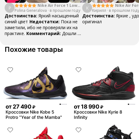
Nike Air Force 1 Low
Nike Air For
P
К
Polina Generalova
College Pack White
·
в прошлом году
Кирилл
·
в прошлом год
Yellow
Blue
Достоинства:
Яркий насыщенный
Достоинства:
Яркие , уд
синий цвет
Недостатки:
Пока не
оригинал
заметили, ибо не проверяли их на
практике.
Комментарий:
Дошли за
29 дней, в подарок положили
насочки!
Похожие товары
от
27 490
от
18 990
₽
₽
Кроссовки Nike Kobe 5
Кроссовки Nike Kyrie 8
Protro "Year of the Mamba"
Infinity