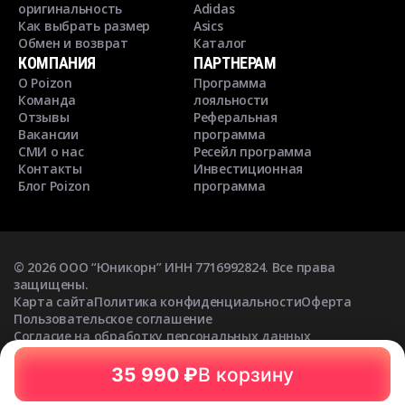
оригинальность
Adidas
Как выбрать размер
Asics
Обмен и возврат
Каталог
КОМПАНИЯ
ПАРТНЕРАМ
О Poizon
Программа
Команда
лояльности
Отзывы
Реферальная
Вакансии
программа
СМИ о нас
Ресейл программа
Контакты
Инвестиционная
Блог Poizon
программа
©
2026
ООО “Юникорн” ИНН 7716992824. Все права
защищены.
Карта сайта
Политика конфиденциальности
Оферта
Пользовательское соглашение
Согласие на обработку персональных данных
Согласие на получение рекламных рассылок
35 990 ₽
В корзину