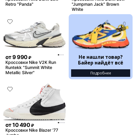
Retro "Panda"
"Jumpman Jack" Brown
White
Не нашли товар?
от
9 990
₽
Байер найдёт всё
Кроссовки Nike V2K Run
Runtekk "Summit White
Metallic Silver"
Подробнее
от
10 490
₽
Кроссовки Nike Blazer '77