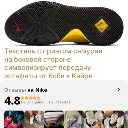
Текстиль с принтом самурая
на боковой стороне
символизирует передачу
эстафеты от Коби к Кайри
Отзывы
на
Nike
4.8
16397 оценок
·
5195 отзывов