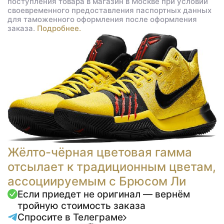
поступления товара в магазин в Москве при условии
своевременного предоставления паспортных данных
для таможенного оформления после оформления
заказа.
Подробнее.
Жёлто-чёрная цветовая гамма
отсылает к традиционным цветам,
ассоциируемым с Брюсом Ли
Если приедет не оригинал — вернём
тройную стоимость заказа
Спросите в Телеграме