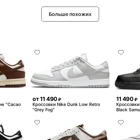
Больше похожих
от
11 490
11 490
₽
₽
ow "Cacao
Кроссовки Nike Dunk Low Retro
Кроссовки N
"Grey Fog"
Black Samu