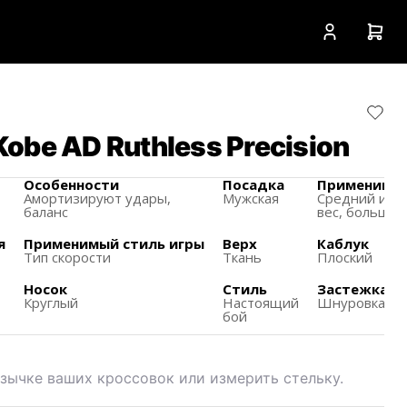
obe AD Ruthless Precision
Особенности
Посадка
Применимый
Амортизируют удары,
Мужская
Средний и м
баланс
вес,
большой
я
Применимый стиль игры
Верх
Каблук
Тип скорости
Ткань
Плоский
Носок
Стиль
Застежка
Круглый
Настоящий
Шнуровка
бой
зычке ваших кроссовок или измерить стельку.