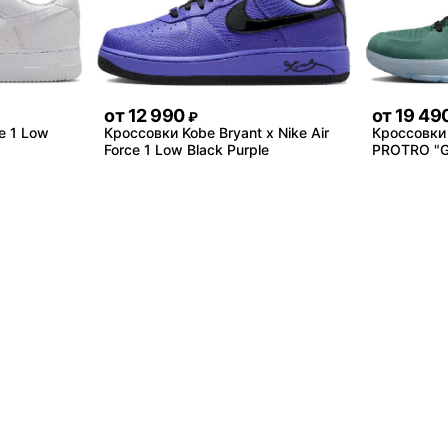
от
12 990
от
19 49
₽
e 1 Low
Кроссовки Kobe Bryant x Nike Air
Кроссовки 
Force 1 Low Black Purple
PROTRO "Gi