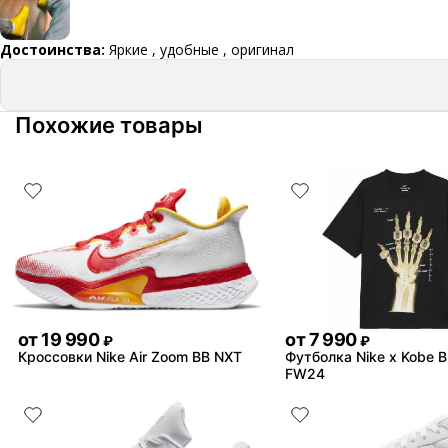
Достоинства:
Яркие , удобные , оригинал
Похожие товары
от
19 990
от
7 990
₽
₽
Кроссовки Nike Air Zoom BB NXT
Футболка Nike x Kobe B
FW24