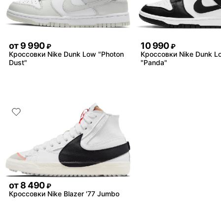
от
9 990
10 990
₽
₽
Кроссовки Nike Dunk Low "Photon
Кроссовки Nike Dunk L
Dust"
"Panda"
от
8 490
₽
Кроссовки Nike Blazer '77 Jumbo