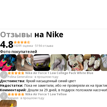
Отзывы
на
Nike
4.8
16391 оценка
·
5194 отзыва
Фото покупателей
Nike Air Force 1 Low College Pack White Blue
P
Polina Generalova
·
в прошлом году
Достоинства:
Яркий насыщенный синий цвет
Недостатки:
Пока не заметили, ибо не проверяли их на практи
Комментарий:
Дошли за 29 дней, в подарок положили насочки!
Nike Air Force 1 Low Yellow
К
Кирилл
·
в прошлом году