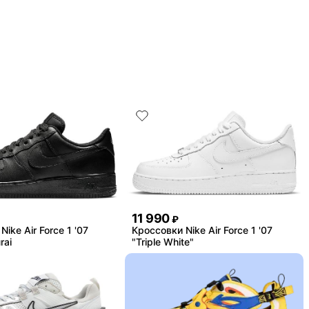
11 990
₽
ike Air Force 1 '07
Кроссовки Nike Air Force 1 '07
rai
"Triple White"