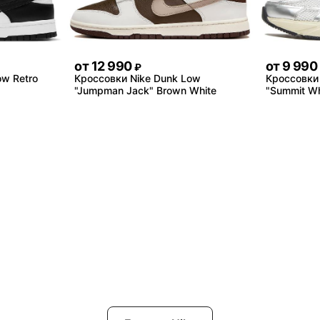
от
12 990
от
9 990
₽
ow Retro
Кроссовки Nike Dunk Low
Кроссовки 
"Jumpman Jack" Brown White
"Summit Whi