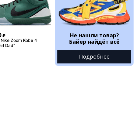
Не нашли товар?
0
₽
Nike Zoom Kobe 4
Байер найдёт всё
rl Dad"
Подробнее