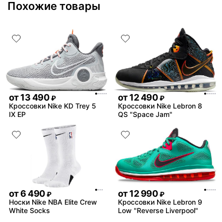
Похожие товары
от
13 490
от
12 490
₽
₽
Кроссовки Nike KD Trey 5
Кроссовки Nike Lebron 8
IX EP
QS "Space Jam"
от
6 490
от
12 990
₽
₽
Носки Nike NBA Elite Crew
Кроссовки Nike Lebron 9
White Socks
Low "Reverse Liverpool"