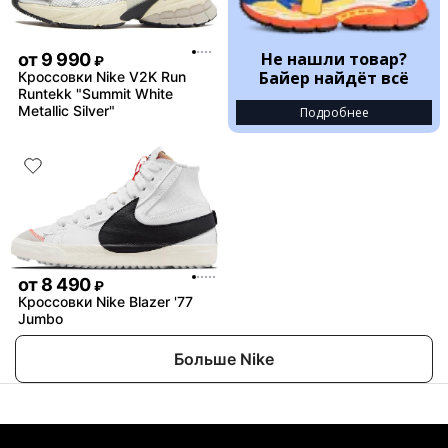
Не нашли товар?
от
9 990
₽
Байер найдёт всё
Кроссовки Nike V2K Run
Runtekk "Summit White
Metallic Silver"
Подробнее
от
8 490
₽
Кроссовки Nike Blazer '77
Jumbo
Больше Nike