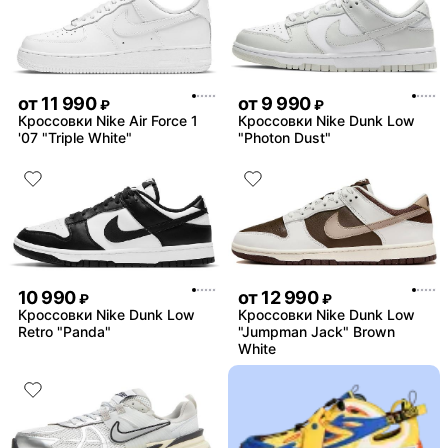
от
11 990
от
9 990
₽
₽
Кроссовки Nike Air Force 1
Кроссовки Nike Dunk Low
'07 "Triple White"
"Photon Dust"
10 990
от
12 990
₽
₽
Кроссовки Nike Dunk Low
Кроссовки Nike Dunk Low
Retro "Panda"
"Jumpman Jack" Brown
White