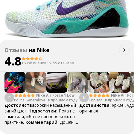
Отзывы
на
Nike
4.8
16398 оценок
·
5195 отзывов
Nike Air Force 1 Low
Nike Air For
P
К
Polina Generalova
College Pack White
·
в прошлом году
Кирилл
·
в прошлом год
Yellow
Blue
Достоинства:
Яркий насыщенный
Достоинства:
Яркие , уд
синий цвет
Недостатки:
Пока не
оригинал
заметили, ибо не проверяли их на
практике.
Комментарий:
Дошли за
29 дней, в подарок положили
насочки!