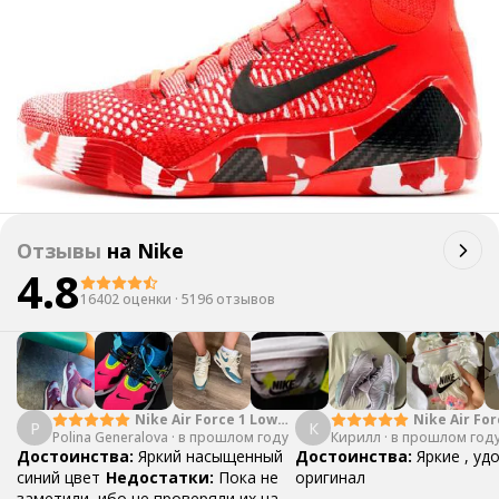
Отзывы
на
Nike
4.8
16402 оценки
·
5196 отзывов
Nike Air Force 1 Low
Nike Air For
P
К
Polina Generalova
College Pack White
·
в прошлом году
Кирилл
·
в прошлом год
Yellow
Blue
Достоинства:
Яркий насыщенный
Достоинства:
Яркие , уд
синий цвет
Недостатки:
Пока не
оригинал
заметили, ибо не проверяли их на