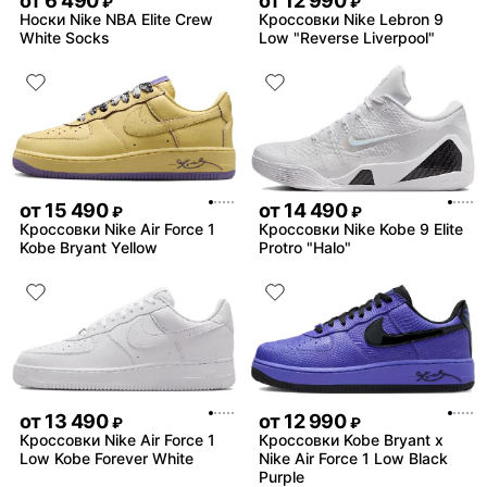
от
6 490
от
12 990
₽
₽
Носки Nike NBA Elite Crew
Кроссовки Nike Lebron 9
White Socks
Low "Reverse Liverpool"
от
15 490
от
14 490
₽
₽
Кроссовки Nike Air Force 1
Кроссовки Nike Kobe 9 Elite
Kobe Bryant Yellow
Protro "Halo"
от
13 490
от
12 990
₽
₽
Кроссовки Nike Air Force 1
Кроссовки Kobe Bryant x
Low Kobe Forever White
Nike Air Force 1 Low Black
Purple