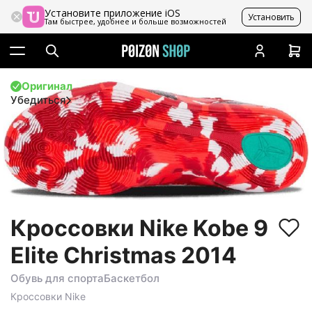
Установите приложение iOS
Установить
Там быстрее, удобнее и больше возможностей
Оригинал
Убедиться
Кроссовки Nike Kobe 9
Elite Christmas 2014
Обувь для спорта
Баскетбол
Кроссовки
Nike