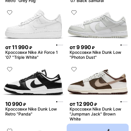
Retro "Grey Fog"
'07 Black Samurai
от
11 990
от
9 990
₽
₽
Кроссовки Nike Air Force 1
Кроссовки Nike Dunk Low
'07 "Triple White"
"Photon Dust"
10 990
от
12 990
₽
₽
Кроссовки Nike Dunk Low
Кроссовки Nike Dunk Low
Retro "Panda"
"Jumpman Jack" Brown
White