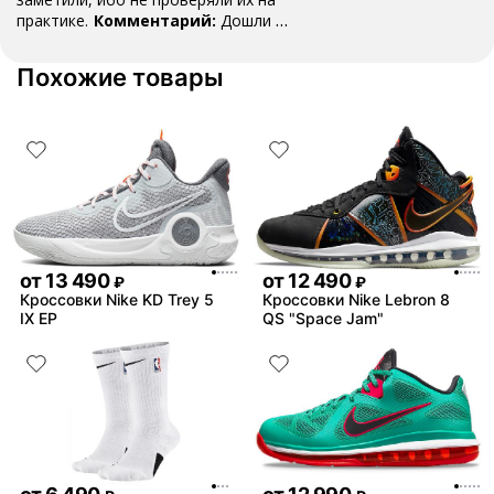
практике.
Комментарий:
Дошли за
29 дней, в подарок положили
насочки!
Похожие товары
от
13 490
от
12 490
₽
₽
Кроссовки Nike KD Trey 5
Кроссовки Nike Lebron 8
IX EP
QS "Space Jam"