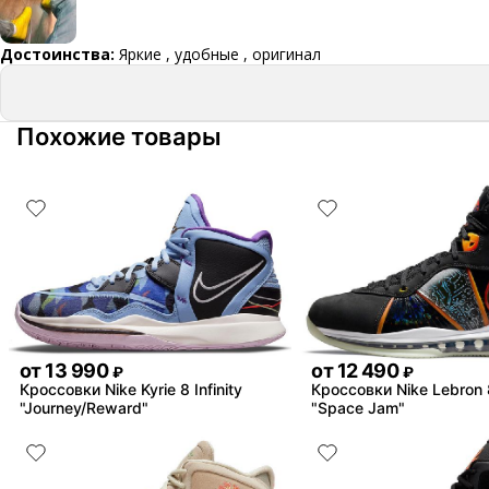
Достоинства:
Яркие , удобные , оригинал
Похожие товары
от
13 990
от
12 490
₽
₽
Кроссовки Nike Kyrie 8 Infinity
Кроссовки Nike Lebron
"Journey/Reward"
"Space Jam"