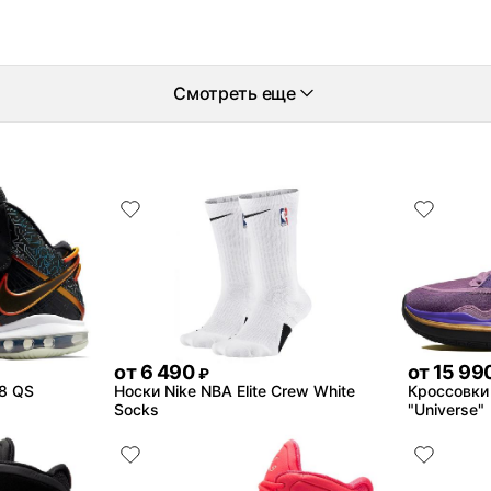
Смотреть еще
от
6 490
от
15 99
₽
 8 QS
Носки Nike NBA Elite Crew White
Кроссовки N
Socks
"Universe"