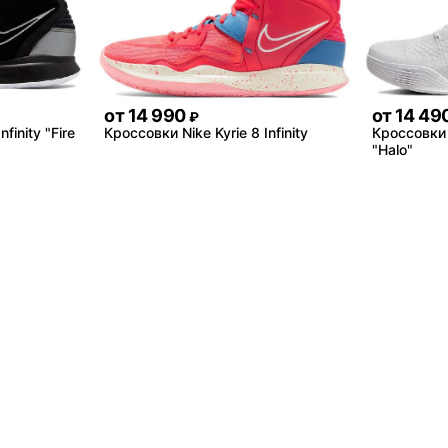
от
14 990
от
14 49
₽
finity "Fire
Кроссовки Nike Kyrie 8 Infinity
Кроссовки N
"Halo"