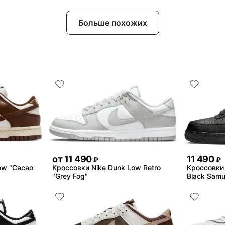
Больше похожих
от
11 490
11 490
₽
₽
ow "Cacao
Кроссовки Nike Dunk Low Retro
Кроссовки N
"Grey Fog"
Black Samu