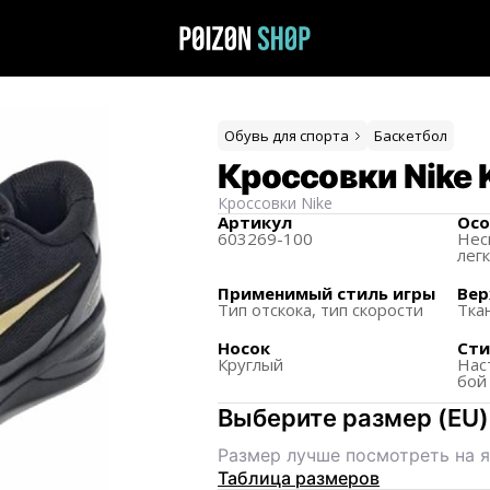
Обувь для спорта
Баскетбол
Кроссовки Nike K
Кроссовки
Nike
Артикул
Осо
603269-100
Нес
лег
Применимый стиль игры
Вер
Тип отскока, тип скорости
Тка
Носок
Сти
Круглый
Нас
бой
Выберите размер
(
EU
)
Размер лучше посмотреть на я
Таблица размеров