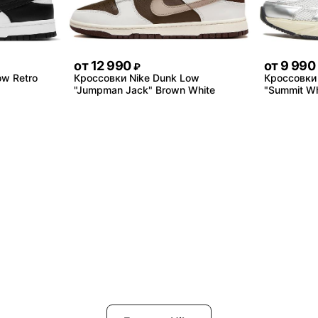
от
12 990
от
9 990
₽
ow Retro
Кроссовки Nike Dunk Low
Кроссовки 
"Jumpman Jack" Brown White
"Summit Whi