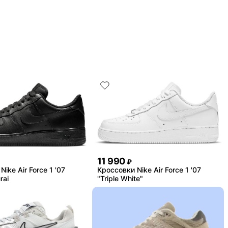
11 990
₽
ike Air Force 1 '07
Кроссовки Nike Air Force 1 '07
rai
"Triple White"