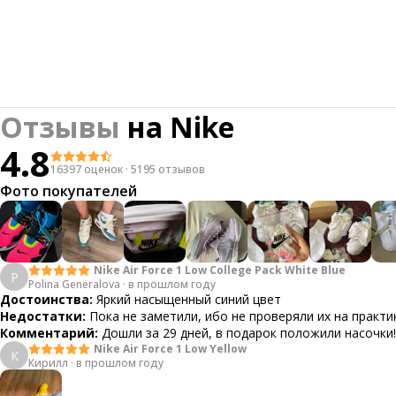
Отзывы
на
Nike
4.8
16397 оценок
·
5195 отзывов
Фото покупателей
Nike Air Force 1 Low College Pack White Blue
P
Polina Generalova
·
в прошлом году
Достоинства:
Яркий насыщенный синий цвет
Недостатки:
Пока не заметили, ибо не проверяли их на практи
Комментарий:
Дошли за 29 дней, в подарок положили насочки!
Nike Air Force 1 Low Yellow
К
Кирилл
·
в прошлом году