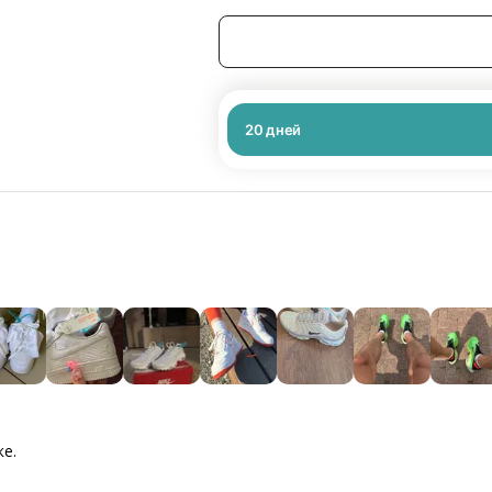
20
дней
ке.