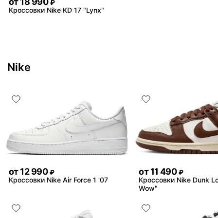
от
18 990
₽
Кроссовки Nike KD 17 "Lynx"
Nike
от
12 990
от
11 490
₽
₽
Кроссовки Nike Air Force 1 '07
Кроссовки Nike Dunk L
Wow"