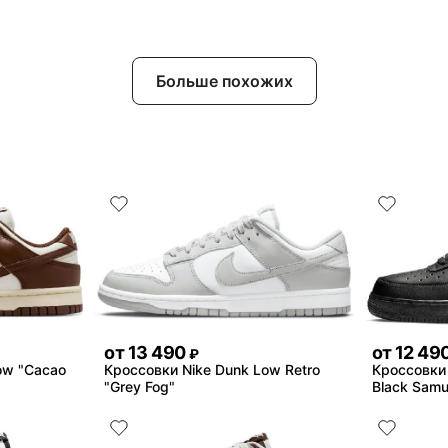
Больше похожих
от
13 490
от
12 49
₽
ow "Cacao
Кроссовки Nike Dunk Low Retro
Кроссовки N
"Grey Fog"
Black Samu