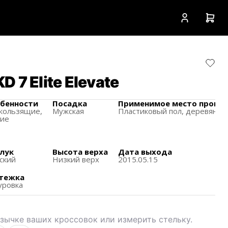
 7 Elite Elevate
бенности
Посадка
Применимое место прове
кользящиe,
Мужская
Пластиковый пол,
деревянны
кие
лук
Высота верха
Дата выхода
ский
Низкий верх
2015.05.15
тежка
ровка
зычке ваших кроссовок или измерить стельку.