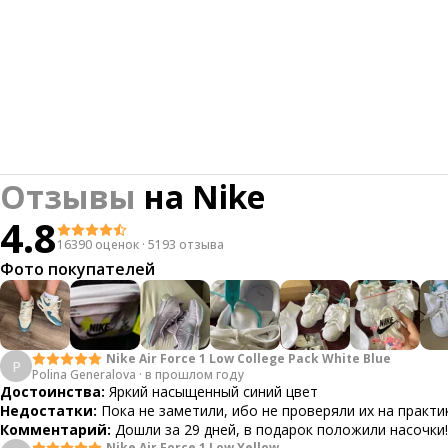
Отзывы
на
Nike
4.8
16390 оценок
·
5193 отзыва
Фото покупателей
Nike Air Force 1 Low College Pack White Blue
P
Polina Generalova
·
в прошлом году
Достоинства:
Яркий насыщенный синий цвет
Недостатки:
Пока не заметили, ибо не проверяли их на практи
Комментарий:
Дошли за 29 дней, в подарок положили насочки!
Nike Air Force 1 Low Yellow