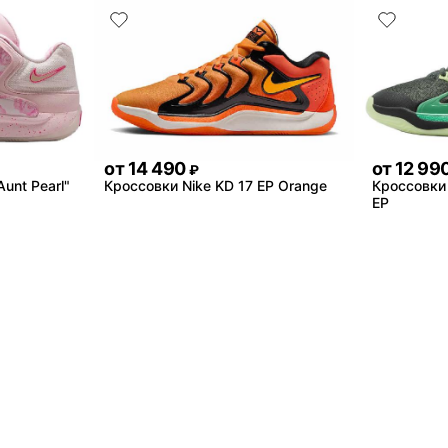
от
14 490
от
12 99
₽
unt Pearl"
Кроссовки Nike KD 17 EP Orange
Кроссовки 
EP