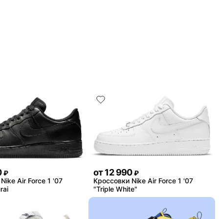
0
от
12 990
₽
₽
ike Air Force 1 '07
Кроссовки Nike Air Force 1 '07
rai
"Triple White"