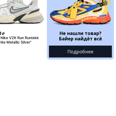
Не нашли товар?
0
₽
Nike V2K Run Runtekk
Байер найдёт всё
te Metallic Silver"
Подробнее