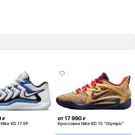
0
от
17 990
₽
₽
Nike KD 17 EP
Кроссовки Nike KD 15 "Olympic"