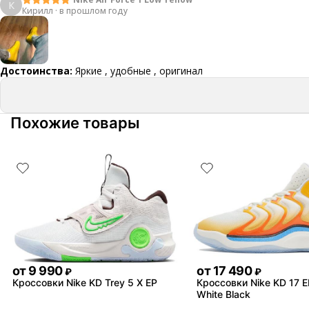
К
Кирилл
·
в прошлом году
Достоинства:
Яркие , удобные , оригинал
Похожие товары
от
9 990
от
17 490
₽
₽
Кроссовки Nike KD Trey 5 X EP
Кроссовки Nike KD 17 
White Black