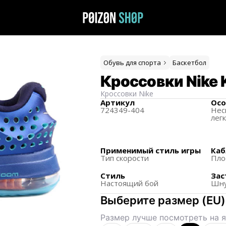
Обувь для спорта
Баскетбол
Кроссовки Nike KD
Кроссовки
Nike
Артикул
Осо
724349-404
Нес
лег
Применимый стиль игры
Каб
Тип скорости
Пло
Стиль
Зас
Настоящий бой
Шну
Выберите размер
(
EU
)
Размер лучше посмотреть на я