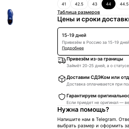
41
42.5
43
44
44.5
Таблица размеров
Цены и сроки доставк
15-19 дней
Привезём в Россию за
15
-
19 дне
Подробнее
Привезём из-за границы
Займёт
20
-
25
дней, а о статус
Доставим СДЭКом или отд
Доставка оплачивается при по
Гарантируем оригинально
Если приедет не оригинал — в
Нужна помощь?
Напишите нам в Telegram. От
выбрать размер и оформить за