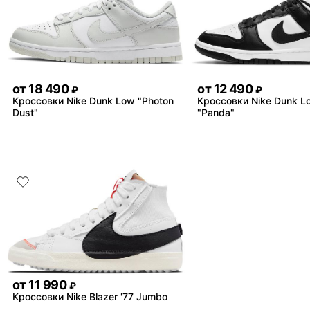
от
18 490
от
12 490
₽
₽
Кроссовки Nike Dunk Low "Photon
Кроссовки Nike Dunk L
Dust"
"Panda"
от
11 990
₽
Кроссовки Nike Blazer '77 Jumbo