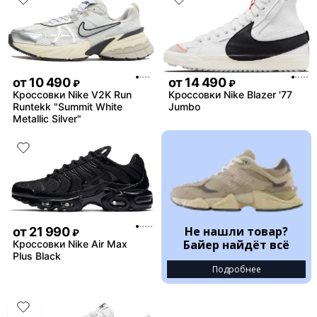
от
10 490
от
14 490
₽
₽
Кроссовки Nike V2K Run
Кроссовки Nike Blazer '77
Runtekk "Summit White
Jumbo
Metallic Silver"
Не нашли товар?
от
21 990
₽
Байер найдёт всё
Кроссовки Nike Air Max
Plus Black
Подробнее