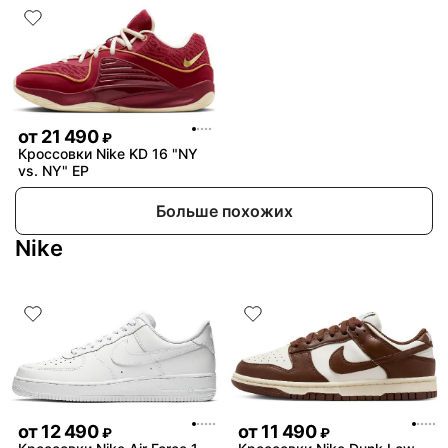
от
21 490
₽
Кроссовки Nike KD 16 "NY
vs. NY" EP
Больше похожих
Nike
от
12 490
от
11 490
₽
₽