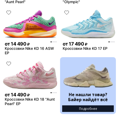
"Aunt Pearl"
"Olympic"
от
14 490
от
17 490
₽
₽
Кроссовки Nike KD 16 ASW
Кроссовки Nike KD 17 EP
EP
Не нашли товар?
от
14 490
₽
Байер найдёт всё
Кроссовки Nike KD 18 "Aunt
Pearl" EP
Подробнее