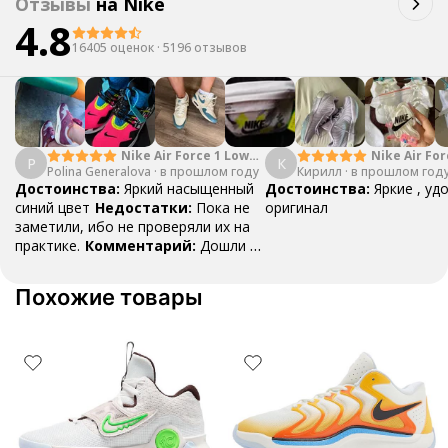
Отзывы
на
Nike
4.8
16405 оценок
·
5196 отзывов
Nike Air Force 1 Low
Nike Air For
P
К
Polina Generalova
College Pack White
·
в прошлом году
Кирилл
·
в прошлом год
Yellow
Blue
Достоинства:
Яркий насыщенный
Достоинства:
Яркие , уд
синий цвет
Недостатки:
Пока не
оригинал
заметили, ибо не проверяли их на
практике.
Комментарий:
Дошли за
29 дней, в подарок положили
насочки!
Похожие товары