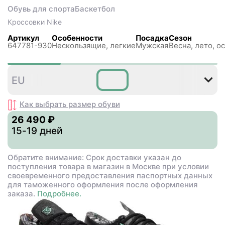
Обувь для спорта
Баскетбол
Кроссовки
Nike
Артикул
Особенности
Посадка
Сезон
647781-930
Нескользящиe, легкие
Мужская
Весна, лето, о
43
44
EU
,5
Как выбрать размер
обуви
26 490 ₽
15-19 дней
Обратите внимание: Срок доставки указан до
поступления товара в магазин в Москве при условии
своевременного предоставления паспортных данных
для таможенного оформления после оформления
заказа.
Подробнее.