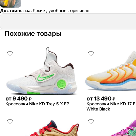
Достоинства:
Яркие , удобные , оригинал
Похожие товары
от
9 490
от
13 490
₽
₽
Кроссовки Nike KD Trey 5 X EP
Кроссовки Nike KD 17 
White Black