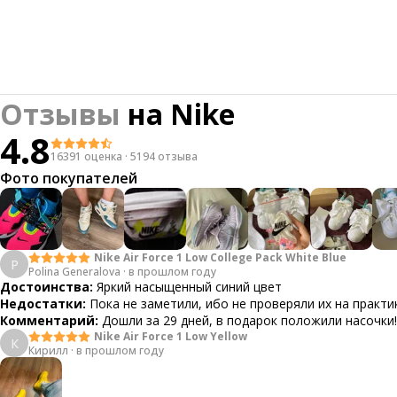
Отзывы
на
Nike
4.8
16391 оценка
·
5194 отзыва
Фото покупателей
Nike Air Force 1 Low College Pack White Blue
P
Polina Generalova
·
в прошлом году
Достоинства:
Яркий насыщенный синий цвет
Недостатки:
Пока не заметили, ибо не проверяли их на практи
Комментарий:
Дошли за 29 дней, в подарок положили насочки!
Nike Air Force 1 Low Yellow
К
Кирилл
·
в прошлом году