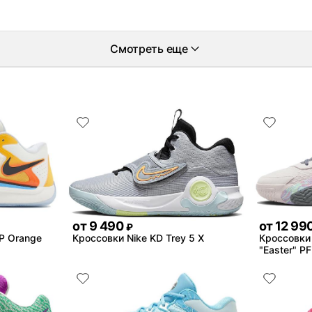
Смотреть еще
от
9 490
от
12 99
₽
EP Orange
Кроссовки Nike KD Trey 5 X
Кроссовки 
"Easter" PF