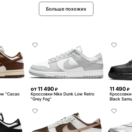
Больше похожих
от
11 490
11 490
₽
₽
ow "Cacao
Кроссовки Nike Dunk Low Retro
Кроссовки N
"Grey Fog"
Black Samu