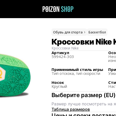
Обувь для спорта
Баскетбол
Кроссовки Nike K
Кроссовки
Nike
Артикул
Осо
599424-303
Нес
изн
Применимый стиль игры
При
Тип отскока, тип скорости
Узк
Носок
Сти
Круглый
Нас
Выберите размер
(
EU
)
Размер лучше посмотреть на я
Таблица размеров
Цены и сроки доставк