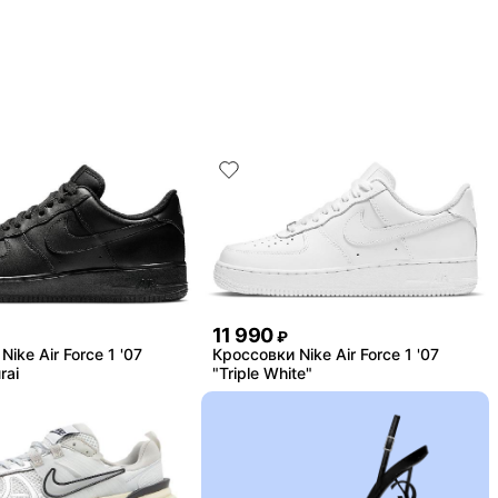
11 990
₽
ike Air Force 1 '07
Кроссовки Nike Air Force 1 '07
rai
"Triple White"