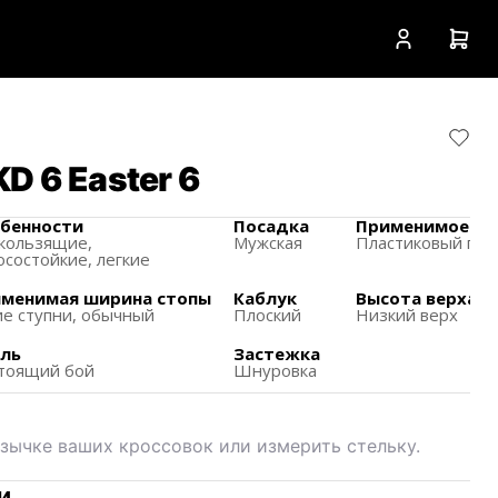
D 6 Easter 6
бенности
Посадка
Применимое ме
кользящиe,
Мужская
Пластиковый пол
осостойкие, легкие
менимая ширина стопы
Каблук
Высота верха
ие ступни, обычный
Плоский
Низкий верх
ль
Застежка
тоящий бой
Шнуровка
зычке ваших кроссовок или измерить стельку.
и