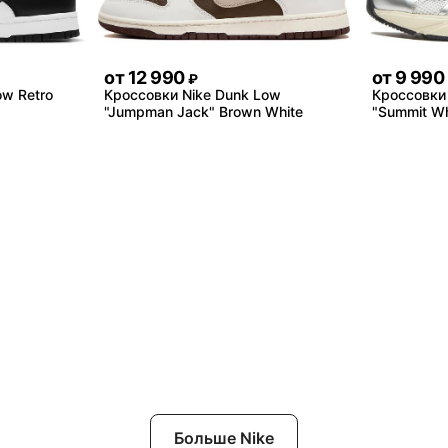
от
12 990
от
9 990
₽
ow Retro
Кроссовки Nike Dunk Low
Кроссовки 
"Jumpman Jack" Brown White
"Summit Whi
Больше Nike