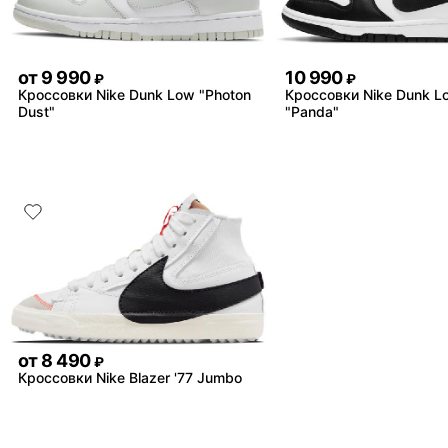
от
9 990
10 990
₽
₽
Кроссовки Nike Dunk Low "Photon
Кроссовки Nike Dunk L
Dust"
"Panda"
от
8 490
₽
Кроссовки Nike Blazer '77 Jumbo