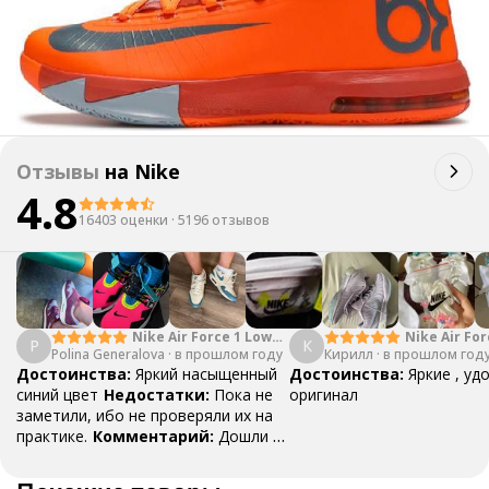
Отзывы
на
Nike
4.8
16403 оценки
·
5196 отзывов
Nike Air Force 1 Low
Nike Air For
P
К
Polina Generalova
College Pack White
·
в прошлом году
Кирилл
·
в прошлом год
Yellow
Blue
Достоинства:
Яркий насыщенный
Достоинства:
Яркие , уд
синий цвет
Недостатки:
Пока не
оригинал
заметили, ибо не проверяли их на
практике.
Комментарий:
Дошли за
29 дней, в подарок положили
насочки!