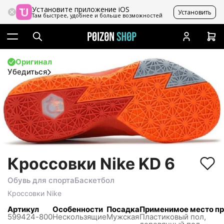
Установите приложение iOS
Установить
Там быстрее, удобнее и больше возможностей
Оригинал
Убедиться
Кроссовки Nike KD 6
Обувь для спорта
Баскетбол
Кроссовки
Nike
Артикул
Особенности
Посадка
Применимое место п
599424-800
Нескользящиe
Мужская
Пластиковый пол,