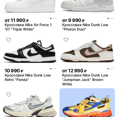
от
11 990
от
9 990
₽
₽
Кроссовки Nike Air Force 1
Кроссовки Nike Dunk Low
'07 "Triple White"
"Photon Dust"
10 990
от
12 990
₽
₽
Кроссовки Nike Dunk Low
Кроссовки Nike Dunk Low
Retro "Panda"
"Jumpman Jack" Brown
White