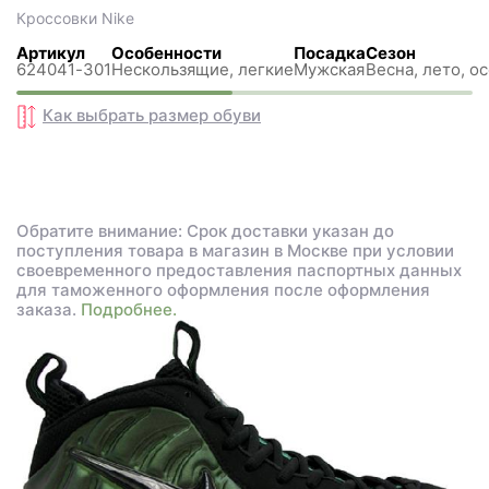
Кроссовки
Nike
Артикул
Особенности
Посадка
Сезон
624041-301
Нескользящиe, легкие
Мужская
Весна, лето, о
Как выбрать размер
обуви
Обратите внимание: Срок доставки указан до
поступления товара в магазин в Москве при условии
своевременного предоставления паспортных данных
для таможенного оформления после оформления
заказа.
Подробнее.