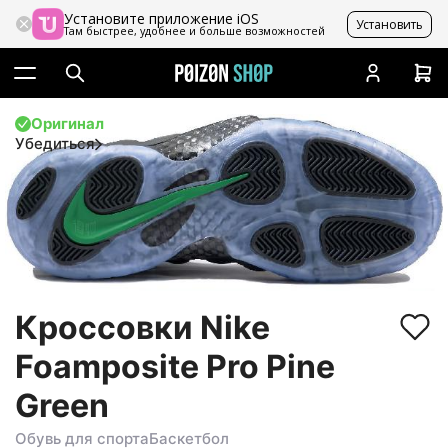
Установите приложение iOS
Установить
Там быстрее, удобнее и больше возможностей
Оригинал
Убедиться
Кроссовки Nike
Foamposite Pro Pine
Green
Обувь для спорта
Баскетбол