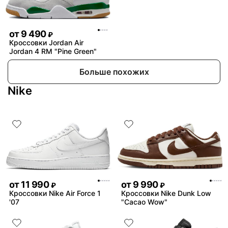
от
9 490
₽
Кроссовки Jordan Air
Jordan 4 RM "Pine Green"
Больше похожих
Nike
от
11 990
от
9 990
₽
₽
Кроссовки Nike Air Force 1
Кроссовки Nike Dunk Low
'07
"Cacao Wow"