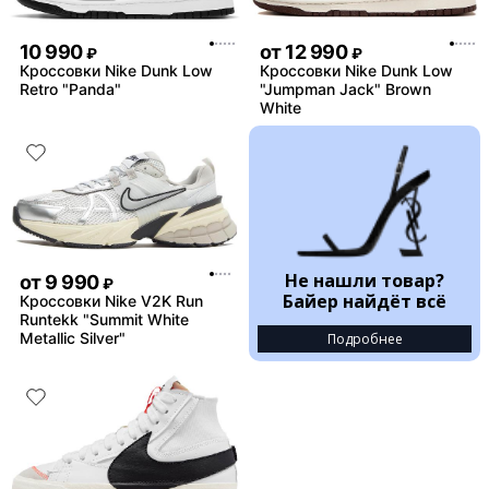
10 990
от
12 990
₽
₽
Кроссовки Nike Dunk Low
Кроссовки Nike Dunk Low
Retro "Panda"
"Jumpman Jack" Brown
White
Не нашли товар?
от
9 990
₽
Байер найдёт всё
Кроссовки Nike V2K Run
Runtekk "Summit White
Metallic Silver"
Подробнее