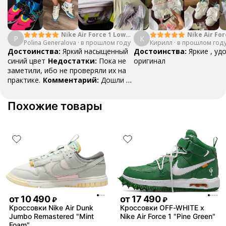
Nike Air Force 1 Low
Nike Air For
P
К
Polina Generalova
College Pack White
·
в прошлом году
Кирилл
·
в прошлом год
Yellow
Blue
Достоинства:
Яркий насыщенный
Достоинства:
Яркие , уд
синий цвет
Недостатки:
Пока не
оригинал
заметили, ибо не проверяли их на
практике.
Комментарий:
Дошли за
29 дней, в подарок положили
насочки!
Похожие товары
от
10 490
от
17 490
₽
₽
Кроссовки Nike Air Dunk
Кроссовки OFF-WHITE x
Jumbo Remastered "Mint
Nike Air Force 1 "Pine Green"
Foam"