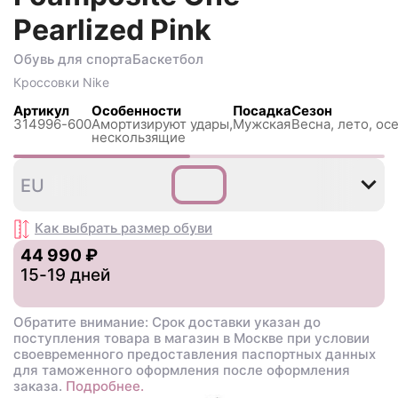
Pearlized Pink
Обувь для спорта
Баскетбол
Кроссовки
Nike
Артикул
Особенности
Посадка
Сезон
314996-600
Амортизируют удары,
Мужская
Весна, лето, ос
нескользящиe
38
39
40
42
44
EU
,5
,5
,5
Как выбрать размер
обуви
44 990 ₽
15-19 дней
Обратите внимание: Срок доставки указан до
поступления товара в магазин в Москве при условии
своевременного предоставления паспортных данных
для таможенного оформления после оформления
заказа.
Подробнее.