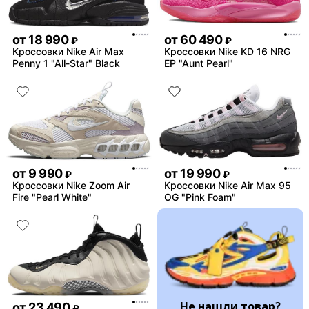
от
18 990
от
60 490
₽
₽
Кроссовки Nike Air Max
Кроссовки Nike KD 16 NRG
Penny 1 "All-Star" Black
EP "Aunt Pearl"
от
9 990
от
19 990
₽
₽
Кроссовки Nike Zoom Air
Кроссовки Nike Air Max 95
Fire "Pearl White"
OG "Pink Foam"
Не нашли товар?
от
23 490
₽