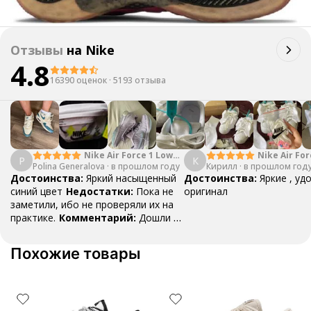
Отзывы
на
Nike
4.8
16390 оценок
·
5193 отзыва
Nike Air Force 1 Low
Nike Air For
P
К
Polina Generalova
College Pack White
·
в прошлом году
Кирилл
·
в прошлом год
Yellow
Blue
Достоинства:
Яркий насыщенный
Достоинства:
Яркие , уд
синий цвет
Недостатки:
Пока не
оригинал
заметили, ибо не проверяли их на
практике.
Комментарий:
Дошли за
29 дней, в подарок положили
насочки!
Похожие товары