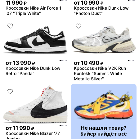
11 990
от
10 990
₽
₽
Кроссовки Nike Air Force 1
Кроссовки Nike Dunk Low
'07 "Triple White"
"Photon Dust"
от
13 990
от
10 490
₽
₽
Кроссовки Nike Dunk Low
Кроссовки Nike V2K Run
Retro "Panda"
Runtekk "Summit White
Metallic Silver"
Не нашли товар?
от
11 990
₽
Байер найдёт всё
Кроссовки Nike Blazer '77
Jumbo