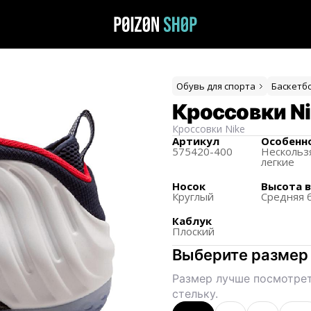
Обувь для спорта
Баскетб
Кроссовки Ni
Кроссовки
Nike
Артикул
Особенн
575420-400
Нескольз
легкие
Носок
Высота 
Круглый
Средняя 
Каблук
Плоский
Выберите размер
Размер лучше посмотрет
стельку.