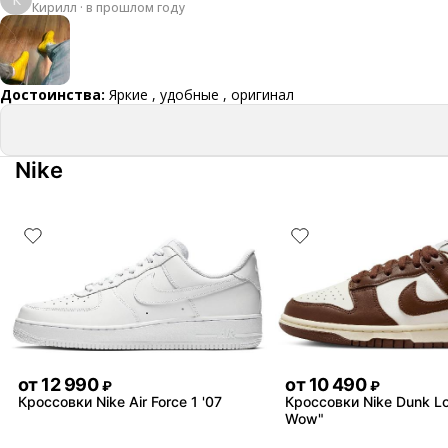
Кирилл
·
в прошлом году
Достоинства:
Яркие , удобные , оригинал
Nike
от
12 990
от
10 490
₽
₽
Кроссовки Nike Air Force 1 '07
Кроссовки Nike Dunk L
Wow"