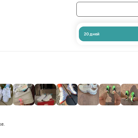
20
дней
ке.