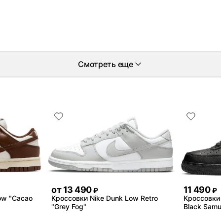
Смотреть еще
от
13 490
11 490
₽
₽
ow "Cacao
Кроссовки Nike Dunk Low Retro
Кроссовки N
"Grey Fog"
Black Samu