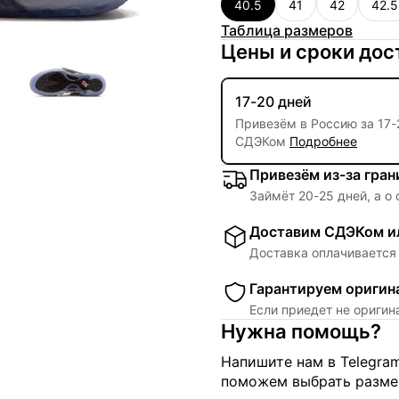
40.5
41
42
42.5
Таблица размеров
Цены и сроки дос
17-20 дней
Привезём в Россию за
17
-
СДЭКом
Подробнее
Привезём из-за гра
Займёт
20
-
25
дней, а о
Доставим СДЭКом ил
Доставка оплачивается 
Гарантируем оригин
Если приедет не ориги
Нужна помощь?
Напишите нам в Telegra
поможем выбрать размер