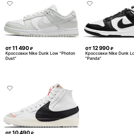
от
11 490
от
12 990
₽
₽
Кроссовки Nike Dunk Low "Photon
Кроссовки Nike Dunk L
Dust"
"Panda"
от
10 490
₽