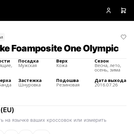
ол
ke Foamposite One Olympic
ости
Посадка
Верх
Сезон
ящиe,
Мужская
Кожа
Весна, лето,
осень, зима
верха
Застежка
Подошва
Дата выхода
банда
Шнуровка
Резиновая
2016.07.26
(
EU
)
ь на язычке ваших кроссовок или измерить