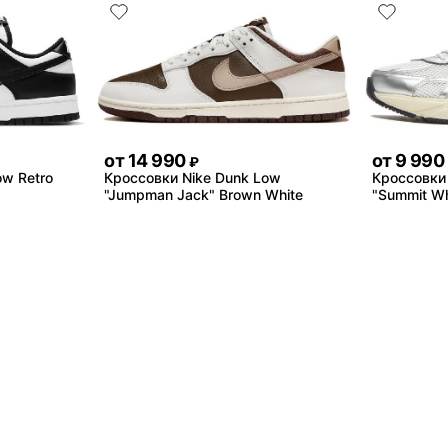
от
14 990
от
9 990
₽
ow Retro
Кроссовки Nike Dunk Low
Кроссовки 
"Jumpman Jack" Brown White
"Summit Whi