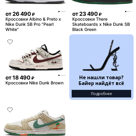
от
26 490
от
23 490
₽
₽
Кроссовки Albino & Preto x
Кроссовки There
Nike Dunk SB Pro "Pearl
Skateboards x Nike Dunk SB
White"
Black Green
Не нашли товар?
от
18 490
₽
Байер найдёт всё
Кроссовки Nike Dunk Brown
Подробнее