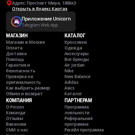
Адрес: Проспект Мира, 188Бк3
Открыть в Яндекс Картах
Приложение Unicorn
Telegram Web App
МАГАЗИН
КАТАЛОГ
Магазин в Москве
Кроссовки
Оплата
Одежда
Доставка
Аксессуары
Помощь
Все бренды
Гарантия и
Air Jordan
безопасность
Nike
Проверка на
New Balance
оригинальность
Adidas
Как выбрать размер
Asics
Обмен и возврат
Каталог
КОМПАНИЯ
ПАРТНЕРАМ
О Poizon
Программа
Команда
лояльности
Отзывы
Реферальная
Вакансии
программа
СМИ о нас
Ресейл программа