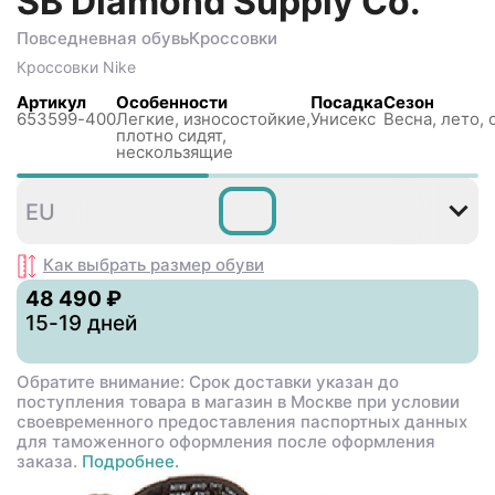
SB Diamond Supply Co.
Повседневная обувь
Кроссовки
Кроссовки
Nike
Артикул
Особенности
Посадка
Сезон
653599-400
Легкие, износостойкие,
Унисекс
Весна, лето, 
плотно сидят,
нескользящиe
36
40
40
41
42
4
EU
,5
,5
Как выбрать размер
обуви
48 490 ₽
15-19 дней
Обратите внимание: Срок доставки указан до
поступления товара в магазин в Москве при условии
своевременного предоставления паспортных данных
для таможенного оформления после оформления
заказа.
Подробнее.