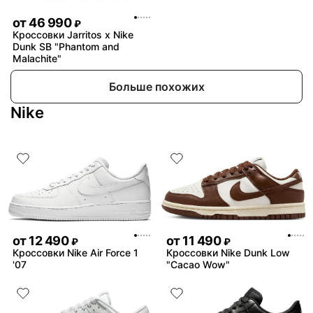
от
46 990
₽
Кроссовки Jarritos x Nike
Dunk SB "Phantom and
Malachite"
Больше похожих
Nike
от
12 490
от
11 490
₽
₽
Кроссовки Nike Air Force 1
Кроссовки Nike Dunk Low
'07
"Cacao Wow"