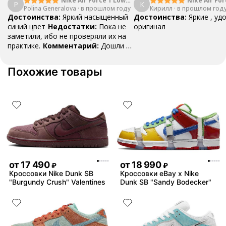
Nike Air Force 1 Low
Nike Air For
P
К
Polina Generalova
College Pack White
·
в прошлом году
Кирилл
·
в прошлом год
Yellow
Blue
Достоинства:
Яркий насыщенный
Достоинства:
Яркие , уд
синий цвет
Недостатки:
Пока не
оригинал
заметили, ибо не проверяли их на
практике.
Комментарий:
Дошли за
29 дней, в подарок положили
насочки!
Похожие товары
от
17 490
от
18 990
₽
₽
Кроссовки Nike Dunk SB
Кроссовки eBay x Nike
"Burgundy Crush" Valentines
Dunk SB "Sandy Bodecker"