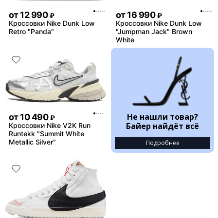
от
12 990
от
16 990
₽
₽
Кроссовки Nike Dunk Low
Кроссовки Nike Dunk Low
Retro "Panda"
"Jumpman Jack" Brown
White
Не нашли товар?
от
10 490
₽
Байер найдёт всё
Кроссовки Nike V2K Run
Runtekk "Summit White
Metallic Silver"
Подробнее