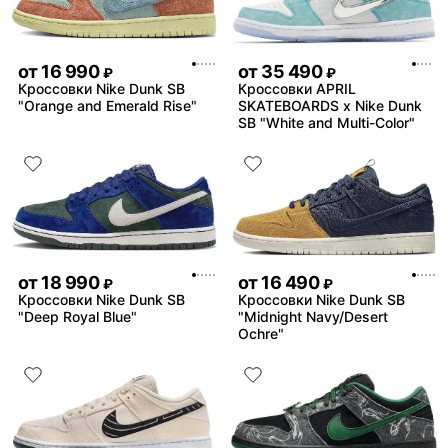
от
16 990
от
35 490
₽
₽
Кроссовки Nike Dunk SB
Кроссовки APRIL
"Orange and Emerald Rise"
SKATEBOARDS x Nike Dunk
SB "White and Multi-Color"
от
18 990
от
16 490
₽
₽
Кроссовки Nike Dunk SB
Кроссовки Nike Dunk SB
"Deep Royal Blue"
"Midnight Navy/Desert
Ochre"