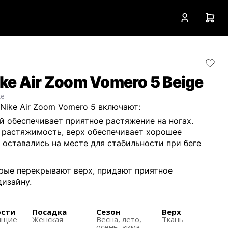
ke Air Zoom Vomero 5 Beige
ke
Nike Air Zoom Vomero 5 включают:
ый обеспечивает приятное растяжение на ногах.
 растяжимость, верх обеспечивает хорошее
 оставались на месте для стабильности при беге
рые перекрывают верх, придают приятное
дизайну.
 деталями из 3M для еще более впечатляющего
ости
Посадка
Сезон
Верх
ящиe
Женская
Весна, лето,
Ткань
ышащий сетчатый верх, кожаные и замшевые
осень, зима