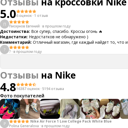
Отзывы
на
кроссовки Nike
5.0
6 оценок
·
1 отзыв
П
Пискунов Евгений
·
в прошлом году
Достоинства:
Все супер, спасибо. Кроссы огонь 🔥
Недостатки:
Недостатков не обнаружено )
Комментарий:
Отличный магазин, где каждый найдет то, что и
?
?
·
в прошлом году
Отзывы
на
Nike
4.8
16387 оценок
·
5194 отзыва
Фото покупателей
Nike Air Force 1 Low College Pack White Blue
P
Polina Generalova
·
в прошлом году