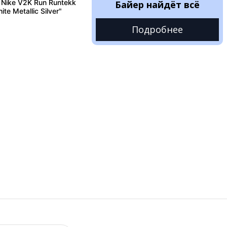
Nike V2K Run Runtekk
Байер найдёт всё
te Metallic Silver"
Подробнее