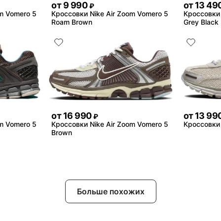
от
9 990
от
13 49
₽
om Vomero 5
Кроссовки Nike Air Zoom Vomero 5
Кроссовки 
Roam Brown
Grey Black
от
16 990
от
13 99
₽
om Vomero 5
Кроссовки Nike Air Zoom Vomero 5
Кроссовки 
Brown
Больше похожих