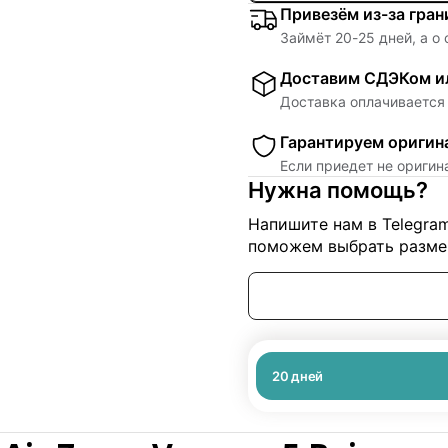
Привезём из-за гра
Займёт
20
-
25
дней, а о
Доставим СДЭКом ил
Доставка оплачивается 
Гарантируем оригин
Если приедет не ориги
Нужна помощь?
Напишите нам в Telegra
поможем выбрать размер
20
дней