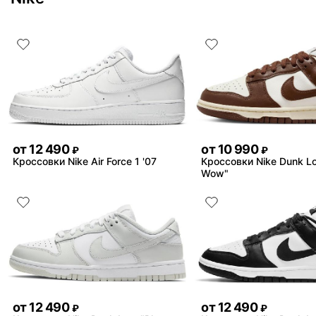
от
12 490
от
10 990
₽
₽
Кроссовки Nike Air Force 1 '07
Кроссовки Nike Dunk L
Wow"
от
12 490
от
12 490
₽
₽