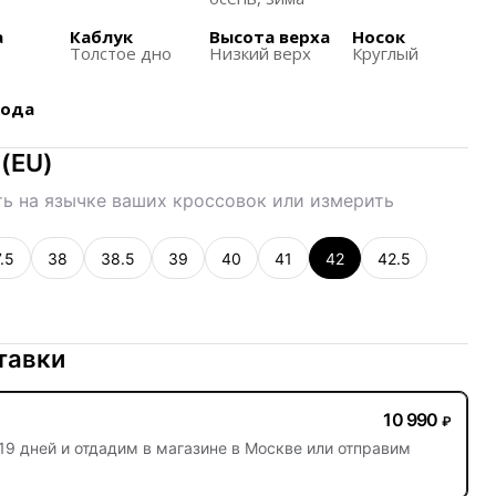
арактерные для пары TPU кейдж для шнурков и
а
Каблук
Высота верха
Носок
а
Толстое дно
Низкий верх
Круглый
первые представлены в 2010 году и имеют
ощущение благодаря их массивным резиновым
хода
лоенным компонентам.
(
EU
)
ь на язычке ваших кроссовок или измерить
.5
38
38.5
39
40
41
42
42.5
тавки
10 990
₽
19 дней
и отдадим в магазине в Москве или отправим