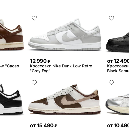
12 990
от
12 49
₽
ow "Cacao
Кроссовки Nike Dunk Low Retro
Кроссовки N
"Grey Fog"
Black Samu
от
15 490
от
10 49
₽