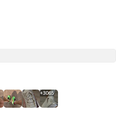
+
3065