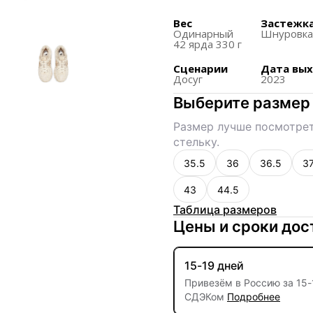
наложения, а также х
Вес
Застежк
контру для пятки.
Одинарный
Шнуровк
42 ярда 330 г
Эти кроссовки были в
непреодолимо ретро 
Сценарии
Дата вы
Досуг
2023
подошвам и богато с
Выберите размер
Размер лучше посмотрет
стельку.
35.5
36
36.5
37
43
44.5
Таблица размеров
Цены и сроки дос
15-19 дней
Привезём в Россию за
15
-
СДЭКом
Подробнее