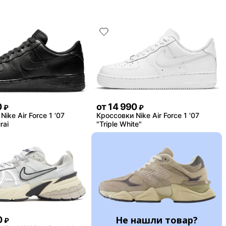
0
от
14 990
₽
₽
ike Air Force 1 '07
Кроссовки Nike Air Force 1 '07
rai
"Triple White"
Не нашли товар?
0
₽