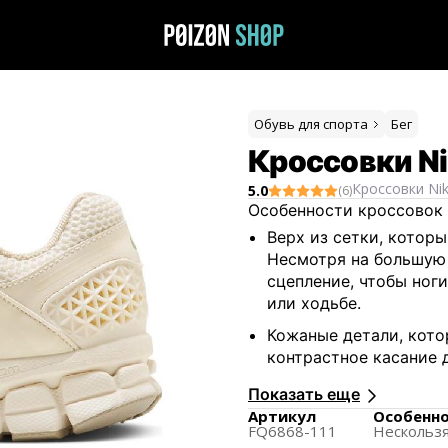
Обувь для спорта
Бег
Кроссовки Ni
Кроссовки
Ni
5.0
(
6
)
Особенности кроссовок 
Верх из сетки, котор
Несмотря на большую
сцепление, чтобы ноги
или ходьбе.
Кожаные детали, кото
контрастное касание 
Кроссовки дополнены
Показать еще
вида.
Артикул
Особенн
FQ6868-111
Нескольз
Каждая пара имеет д