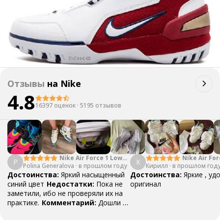
Отзывы
на
Nike
4.8
16397 оценок
·
5195 отзывов
Nike Air Force 1 Low
Nike Air For
P
К
Polina Generalova
College Pack White
·
в прошлом году
Кирилл
·
в прошлом год
Yellow
Blue
Достоинства:
Яркий насыщенный
Достоинства:
Яркие , уд
синий цвет
Недостатки:
Пока не
оригинал
заметили, ибо не проверяли их на
практике.
Комментарий:
Дошли за
29 дней, в подарок положили