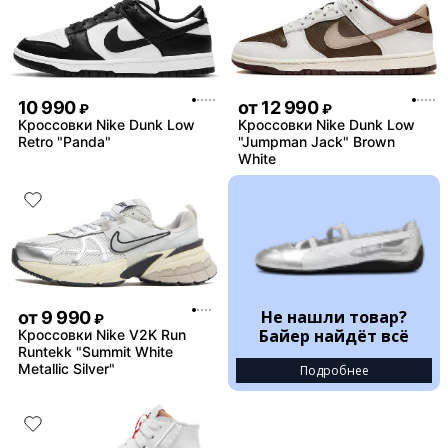
10 990
от
12 990
₽
₽
Кроссовки Nike Dunk Low
Кроссовки Nike Dunk Low
Retro "Panda"
"Jumpman Jack" Brown
White
Не нашли товар?
от
9 990
₽
Байер найдёт всё
Кроссовки Nike V2K Run
Runtekk "Summit White
Metallic Silver"
Подробнее