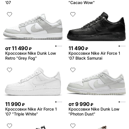
'07
"Cacao Wow"
от
11 490
11 490
₽
₽
Кроссовки Nike Dunk Low
Кроссовки Nike Air Force 1
Retro "Grey Fog"
'07 Black Samurai
11 990
от
9 990
₽
₽
Кроссовки Nike Air Force 1
Кроссовки Nike Dunk Low
'07 "Triple White"
"Photon Dust"