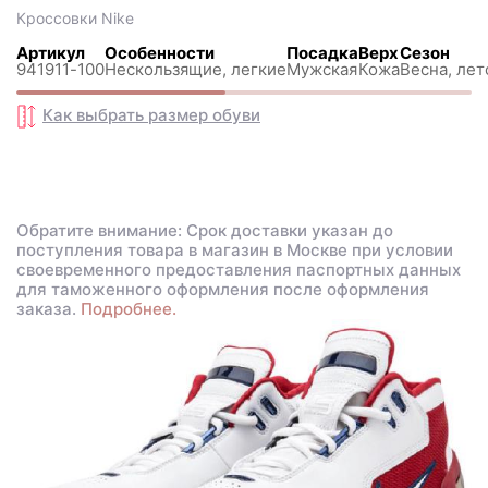
Кроссовки
Nike
Артикул
Особенности
Посадка
Верх
Сезон
941911-100
Нескользящиe, легкие
Мужская
Кожа
Весна, лет
Как выбрать размер
обуви
Обратите внимание: Срок доставки указан до
поступления товара в магазин в Москве при условии
своевременного предоставления паспортных данных
для таможенного оформления после оформления
заказа.
Подробнее.