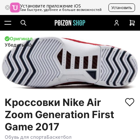
Установите приложение iOS
Установить
Там быстрее, удобнее и больше возможностей
Оригинал
Убедиться
Кроссовки Nike Air
Zoom Generation First
Game 2017
Обувь для спорта
Баскетбол