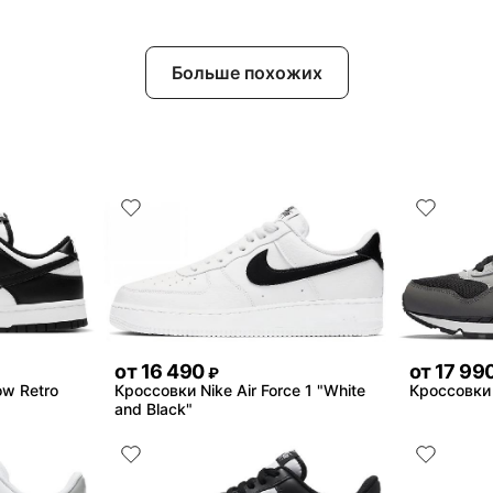
Больше похожих
от
16 490
от
17 99
₽
ow Retro
Кроссовки Nike Air Force 1 "White
Кроссовки 
and Black"