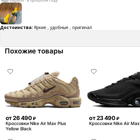
Кирилл
·
в прошлом году
Достоинства:
Яркие , удобные , оригинал
Похожие товары
от
26 490
от
23 490
₽
₽
Кроссовки Nike Air Max Plus
Кроссовки Nike Air Max
Yellow Black