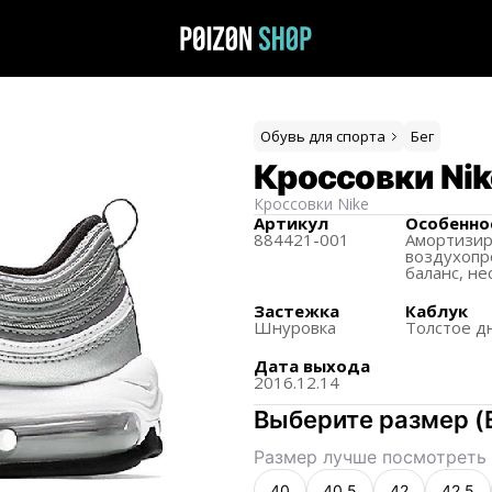
Обувь для спорта
Бег
Кроссовки Nike
Кроссовки
Nike
Артикул
Особенно
884421-001
Амортизир
воздухопр
баланс, н
Застежка
Каблук
Шнуровка
Толстое д
Дата выхода
2016.12.14
Выберите размер
(
Размер лучше посмотреть 
40
40.5
42
42.5