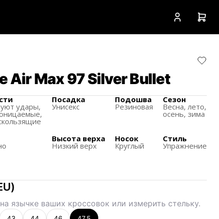
 Air Max 97 Silver Bullet
сти
Посадка
Подошва
Сезон
уют удары,
Унисекс
Резиновая
Весна, лето,
оницаемые,
осень, зима
ескользящиe
Высота верха
Носок
Стиль
но
Низкий верх
Круглый
Упражнение
EU
)
на язычке ваших кроссовок или измерить стельку.
43
44
46
47.5