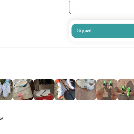
20
дней
ке.