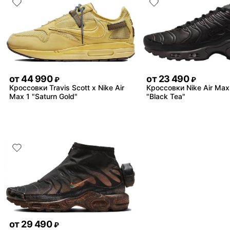
от
44 990
от
23 490
₽
₽
Кроссовки Travis Scott x Nike Air
Кроссовки Nike Air Max
Max 1 "Saturn Gold"
"Black Tea"
от
29 490
₽