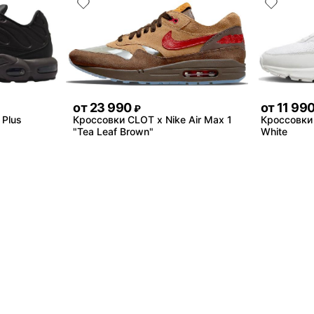
от
23 990
от
11 99
₽
 Plus
Кроссовки CLOT x Nike Air Max 1
Кроссовки 
"Tea Leaf Brown"
White