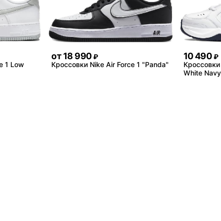
от
18 990
10 490
₽
₽
e 1 Low
Кроссовки Nike Air Force 1 "Panda"
Кроссовки 
White Navy