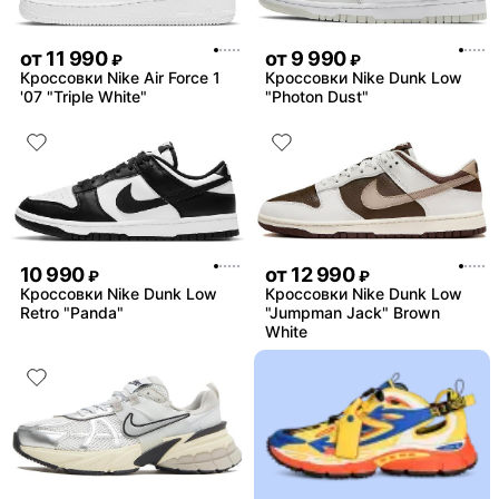
от
11 990
от
9 990
₽
₽
Кроссовки Nike Air Force 1
Кроссовки Nike Dunk Low
'07 "Triple White"
"Photon Dust"
10 990
от
12 990
₽
₽
Кроссовки Nike Dunk Low
Кроссовки Nike Dunk Low
Retro "Panda"
"Jumpman Jack" Brown
White