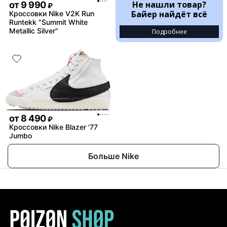
Не нашли товар?
от
9 990
₽
Байер найдёт всё
Кроссовки Nike V2K Run
Runtekk "Summit White
Metallic Silver"
Подробнее
от
8 490
₽
Кроссовки Nike Blazer '77
Jumbo
Больше Nike