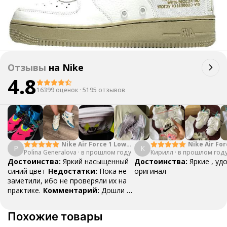
Отзывы
на
Nike
4.8
16399 оценок
·
5195 отзывов
Nike Air Force 1 Low
Nike Air For
P
К
Polina Generalova
College Pack White
·
в прошлом году
Кирилл
·
в прошлом год
Yellow
Blue
Достоинства:
Яркий насыщенный
Достоинства:
Яркие , уд
синий цвет
Недостатки:
Пока не
оригинал
заметили, ибо не проверяли их на
практике.
Комментарий:
Дошли за
29 дней, в подарок положили
насочки!
Похожие товары