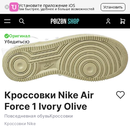
Установите приложение iOS
Установить
Там быстрее, удобнее и больше возможностей
Оригинал
Убедиться
Кроссовки Nike Air
Force 1 Ivory Olive
Повседневная обувь
Кроссовки
Кроссовки
Nike