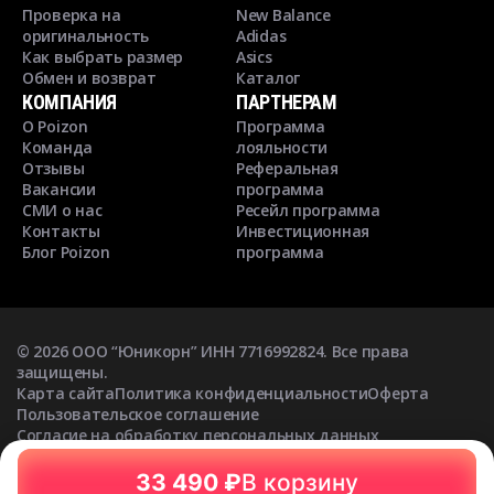
Проверка на
New Balance
оригинальность
Adidas
Как выбрать размер
Asics
Обмен и возврат
Каталог
КОМПАНИЯ
ПАРТНЕРАМ
О Poizon
Программа
Команда
лояльности
Отзывы
Реферальная
Вакансии
программа
СМИ о нас
Ресейл программа
Контакты
Инвестиционная
Блог Poizon
программа
©
2026
ООО “Юникорн” ИНН 7716992824. Все права
защищены.
Карта сайта
Политика конфиденциальности
Оферта
Пользовательское соглашение
Согласие на обработку персональных данных
Согласие на получение рекламных рассылок
33 490 ₽
В корзину