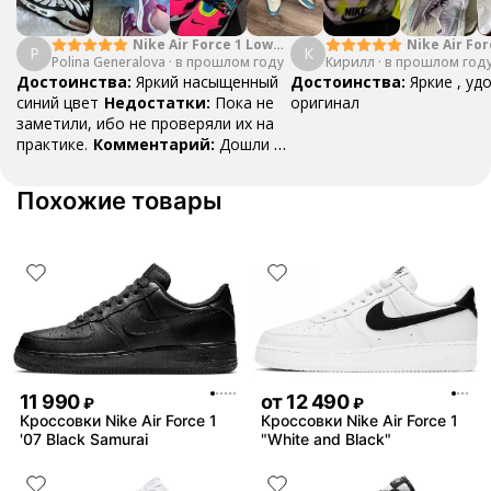
Nike Air Force 1 Low
Nike Air For
P
К
Polina Generalova
College Pack White
·
в прошлом году
Кирилл
·
в прошлом год
Yellow
Blue
Достоинства:
Яркий насыщенный
Достоинства:
Яркие , уд
синий цвет
Недостатки:
Пока не
оригинал
заметили, ибо не проверяли их на
практике.
Комментарий:
Дошли за
29 дней, в подарок положили
насочки!
Похожие товары
11 990
от
12 490
₽
₽
Кроссовки Nike Air Force 1
Кроссовки Nike Air Force 1
'07 Black Samurai
"White and Black"