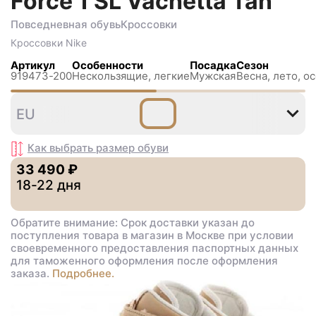
Force 1 SL Vachetta Tan
Повседневная обувь
Кроссовки
Кроссовки
Nike
Артикул
Особенности
Посадка
Сезон
919473-200
Нескользящиe, легкие
Мужская
Весна, лето, о
40
EU
Как выбрать размер
обуви
33 490 ₽
18-22 дня
Обратите внимание: Срок доставки указан до
поступления товара в магазин в Москве при условии
своевременного предоставления паспортных данных
для таможенного оформления после оформления
заказа.
Подробнее.