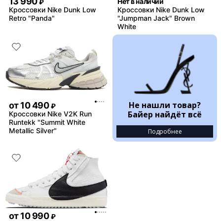
13 990
Нет в наличии
₽
Кроссовки Nike Dunk Low
Кроссовки Nike Dunk Low
Retro "Panda"
"Jumpman Jack" Brown
White
Не нашли товар?
от
10 490
₽
Байер найдёт всё
Кроссовки Nike V2K Run
Runtekk "Summit White
Metallic Silver"
Подробнее
от
10 990
₽