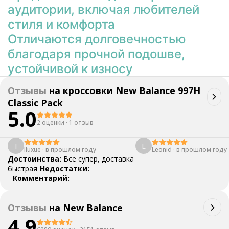
аудитории, включая любителей
стиля и комфорта
Отличаются долговечностью
благодаря прочной подошве,
устойчивой к износу
Отзывы
на
кроссовки New Balance 997H
Classic Pack
5.0
2 оценки
·
1 отзыв
I
L
Iluxue
·
в прошлом году
Leonid
·
в прошлом году
Достоинства:
Все супер, доставка
быстрая
Недостатки:
-
Комментарий:
-
Отзывы
на
New Balance
4.9