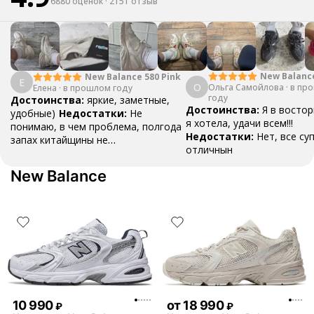
6880 оценок
·
2151 отзыв
New Balanc
New Balance 580 Pink
Е
О
Ольга Самойлова
"Urbancore"
·
в пр
Елена
·
в прошлом году
году
Достоинства:
яркие, заметные,
Достоинства:
Я в востор
удобные)
Недостатки:
Не
я хотела, удачи всем!!!
понимаю, в чем проблема, полгода
Недостатки:
Нет, все су
запах китайщины не
отличнын
выветривается. (Ношу их очень
редко)
Комментарий:
За свои
New Balance
деньги вполне норм.
10 990
от
18 990
₽
₽