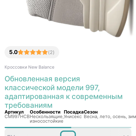
5.0
(
2
)
Кроссовки
New Balance
Обновленная версия
классической модели 997,
адаптированная к современным
требованиям
Артикул
Особенности
Посадка
Сезон
CM997HCB
Нескользящиe,
Унисекс
Весна, лето, осень, зи
износостойкие