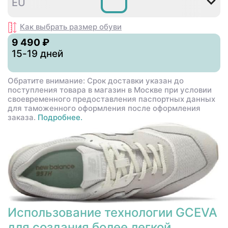
36
37
37
38
39
4
EU
,5
,5
Как выбрать размер
обуви
9 490 ₽
15-19 дней
Обратите внимание: Срок доставки указан до
поступления товара в магазин в Москве при условии
своевременного предоставления паспортных данных
для таможенного оформления после оформления
заказа.
Подробнее.
Использование технологии GCEVA
для создания более легкой