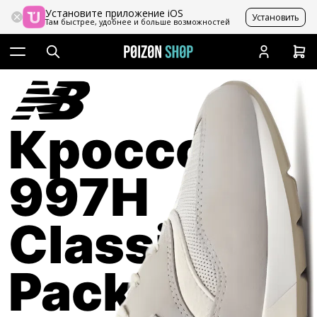
Установите приложение iOS
Установить
Там быстрее, удобнее и больше возможностей
Кроссовки
997H
Classic
Pack