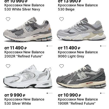
от
10 990
от
13 990
₽
₽
Кроссовки New Balance
Кроссовки New Balance
530 White Silver Navy
530 Beige
от
11 490
от
11 490
₽
₽
Кроссовки New Balance
Кроссовки New Balance
2002R "Refined Future"
9060 Light Grey
от
9 990
от
10 990
₽
₽
Кроссовки New Balance
Кроссовки New Balance
530 Silver White
1906R "Refined Future"