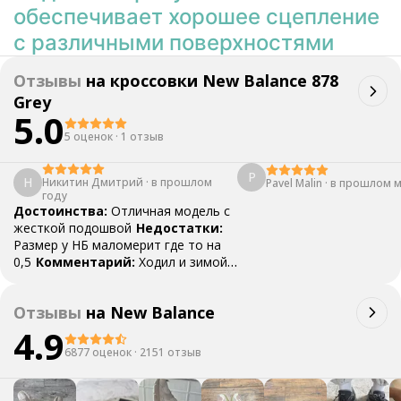
обеспечивает хорошее сцепление
с различными поверхностями
Отзывы
на
кроссовки New Balance 878
Grey
5.0
5 оценок
·
1 отзыв
P
Н
Никитин Дмитрий
·
в прошлом
Pavel Malin
·
в прошлом 
году
Достоинства:
Отличная модель с
жесткой подошвой
Недостатки:
Размер у НБ маломерит где то на
0,5
Комментарий:
Ходил и зимой
и летом, они скорее на весну-осень
Отзывы
на
New Balance
4.9
6877 оценок
·
2151 отзыв