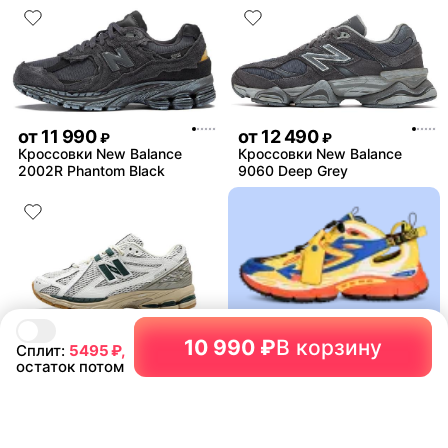
от
11 990
от
12 490
₽
₽
Кроссовки New Balance
Кроссовки New Balance
2002R Phantom Black
9060 Deep Grey
Не нашли товар?
от
10 990
₽
10 990 ₽
В корзину
Байер найдёт всё
Кроссовки New Balance
Сплит:
5495
₽,
1906R White
остаток потом
Подробнее