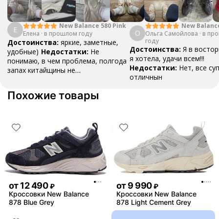
New Balanc
New Balance 580 Pink
Е
О
Ольга Самойлова
"Urbancore"
·
в пр
Елена
·
в прошлом году
году
Достоинства:
яркие, заметные,
Достоинства:
Я в востор
удобные)
Недостатки:
Не
я хотела, удачи всем!!!
понимаю, в чем проблема, полгода
Недостатки:
Нет, все су
запах китайщины не
отличнын
выветривается. (Ношу их очень
редко)
Комментарий:
За свои
Похожие товары
деньги вполне норм.
от
12 490
от
9 990
₽
₽
Кроссовки New Balance
Кроссовки New Balance
878 Blue Grey
878 Light Cement Grey