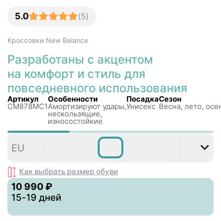
5.0
(
5
)
Кроссовки
New Balance
Разработаны с акцентом
на комфорт и стиль для
повседневного использования
Артикул
Особенности
Посадка
Сезон
CM878MC1
Амортизируют удары,
Унисекс
Весна, лето, осе
нескользящиe,
износостойкие
36
37
37
38
38
3
EU
,5
,5
Как выбрать размер
обуви
10 990 ₽
15-19 дней