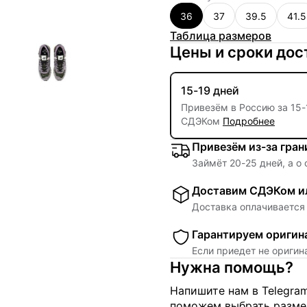
36
37
39.5
41.5
Таблица размеров
Цены и сроки дос
15-19 дней
Привезём в Россию за
15
-
СДЭКом
Подробнее
Привезём из-за гра
Займёт
20
-
25
дней, а о
Доставим СДЭКом ил
Доставка оплачивается 
Гарантируем оригин
Если приедет не ориги
Нужна помощь?
Напишите нам в Telegra
поможем выбрать размер