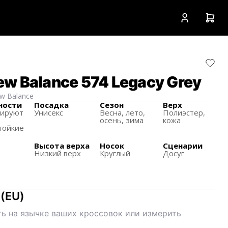
w Balance 574 Legacy Grey
w Balance
ности
Посадка
Сезон
Верх
зируют
Унисекс
Весна, лето,
Полиэстер,
осень, зима
кожа
тойкие
Высота верха
Носок
Сценарии
Низкий верх
Круглый
Досуг
(
EU
)
ь на язычке ваших кроссовок или измерить