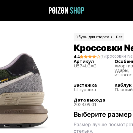
Обувь для спорта
Бег
Кроссовки Ne
Кроссовки
Ne
4.4
(
7
)
Артикул
Особен
U574LGAG
Аморти
удары,
износос
Застежка
Каблук
Шнуровка
Плоский
Дата выхода
2023.09.01
Выберите размер
Размер лучше посмотрет
стельку.