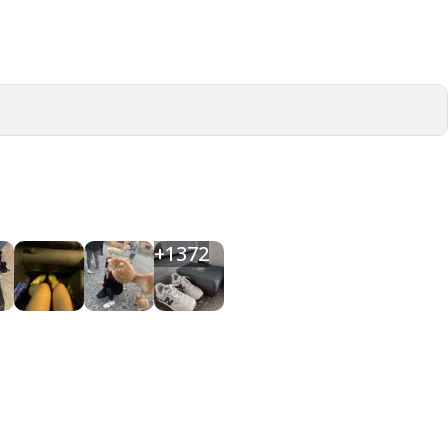
+
1372