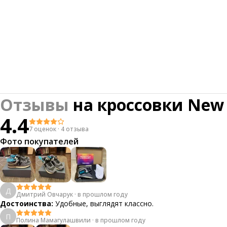
Отзывы
на
кроссовки New 
4.4
7 оценок
·
4 отзыва
Фото покупателей
Д
Дмитрий Овчарук
·
в прошлом году
Достоинства:
Удобные, выглядят классно.
П
Полина Мамагулашвили
·
в прошлом году