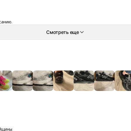
санию.
Смотреть еще
айщины