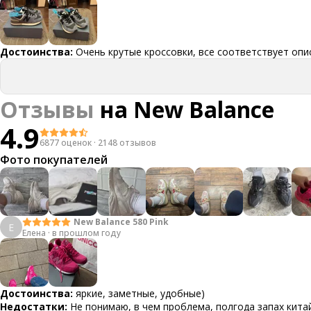
Достоинства:
Очень крутые кроссовки, все соответствует опи
Отзывы
на
New Balance
4.9
6877 оценок
·
2148 отзывов
Фото покупателей
New Balance 580 Pink
Е
Елена
·
в прошлом году
Достоинства:
яркие, заметные, удобные)
Недостатки:
Не понимаю, в чем проблема, полгода запах кит