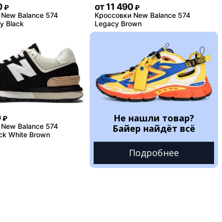
0
от
11 490
₽
₽
 New Balance 574
Кроссовки New Balance 574
y Black
Legacy Brown
Не нашли товар?
0
₽
 New Balance 574
Байер найдёт всё
ck White Brown
Подробнее