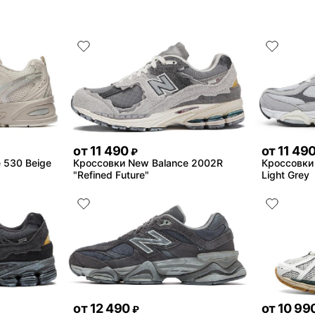
от
11 490
от
11 49
₽
 530 Beige
Кроссовки New Balance 2002R
Кроссовки
"Refined Future"
Light Grey
от
12 490
от
10 99
₽