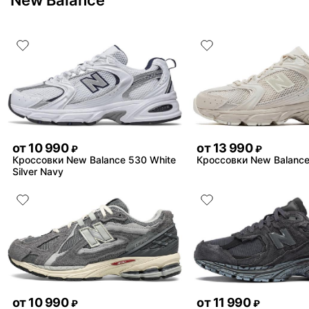
New Balance
от
10 990
от
13 990
₽
₽
Кроссовки New Balance 530 White
Кроссовки New Balance
Silver Navy
от
10 990
от
11 990
₽
₽