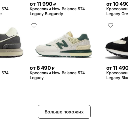
от
11 990
от
10 49
₽
 574
Кроссовки New Balance 574
Кроссовки
e
Legacy Burgundy
Legacy Gre
от
8 490
от
11 49
₽
 574
Кроссовки New Balance 574
Кроссовки
Legacy
Legacy Bla
Больше похожих