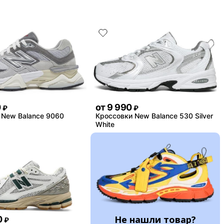
0
от
9 990
₽
₽
 New Balance 9060
Кроссовки New Balance 530 Silver
White
Не нашли товар?
0
₽