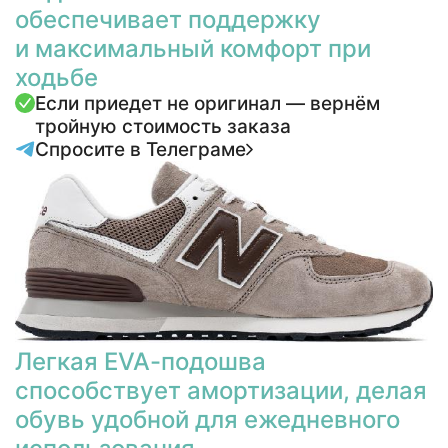
обеспечивает поддержку
и максимальный комфорт при
ходьбе
Если приедет не оригинал — вернём
тройную стоимость заказа
Спросите в Телеграме
Легкая EVA-подошва
способствует амортизации, делая
обувь удобной для ежедневного