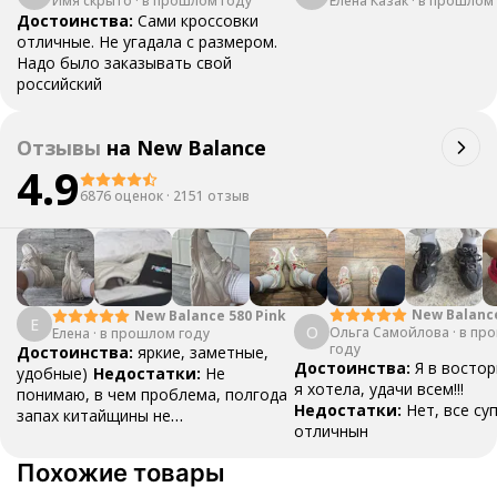
Имя скрыто
·
в прошлом году
Елена Казак
·
в прошлом 
Достоинства:
Сами кроссовки
отличные. Не угадала с размером.
Надо было заказывать свой
российский
Отзывы
на
New Balance
4.9
6876 оценок
·
2151 отзыв
New Balanc
New Balance 580 Pink
Е
О
Ольга Самойлова
"Urbancore"
·
в пр
Елена
·
в прошлом году
году
Достоинства:
яркие, заметные,
Достоинства:
Я в востор
удобные)
Недостатки:
Не
я хотела, удачи всем!!!
понимаю, в чем проблема, полгода
Недостатки:
Нет, все су
запах китайщины не
отличнын
выветривается. (Ношу их очень
редко)
Комментарий:
За свои
Похожие товары
деньги вполне норм.