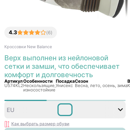
4.3
(
6
)
Кроссовки
New Balance
Верх выполнен из нейлоновой
сетки и замши, что обеспечивает
комфорт и долговечность
Артикул
Особенности
Посадка
Сезон
U574KL2
Нескользящиe,
Унисекс
Весна, лето, осень, зима
износостойкие
36
37
37
38
38
3
EU
,5
,5
Как выбрать размер
обуви