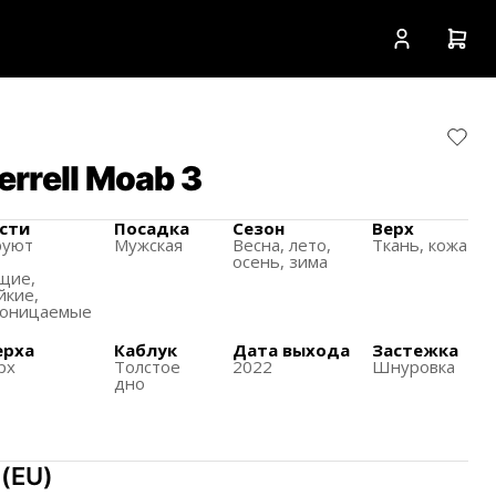
rrell Moab 3
сти
Посадка
Сезон
Верх
руют
Мужская
Весна, лето,
Ткань, кожа
осень, зима
щиe,
йкие,
роницаемые
ерха
Каблук
Дата выхода
Застежка
рх
Толстое
2022
Шнуровка
дно
(
EU
)