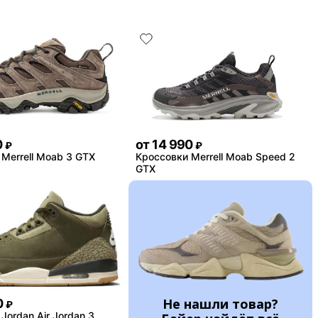
0
от
14 990
₽
₽
Merrell Moab 3 GTX
Кроссовки Merrell Moab Speed 2
GTX
Не нашли товар?
0
₽
Jordan Air Jordan 3