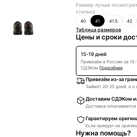
Размер лучше посмотрет
стельку.
40
41
41.5
42
Таблица размеров
Цены и сроки дос
15-19 дней
Привезём в Россию за
15
-
СДЭКом
Подробнее
Привезём из-за гра
Займёт
20
-
25
дней, а о
Доставим СДЭКом ил
Доставка оплачивается 
Гарантируем оригин
Если приедет не ориги
Нужна помощь?