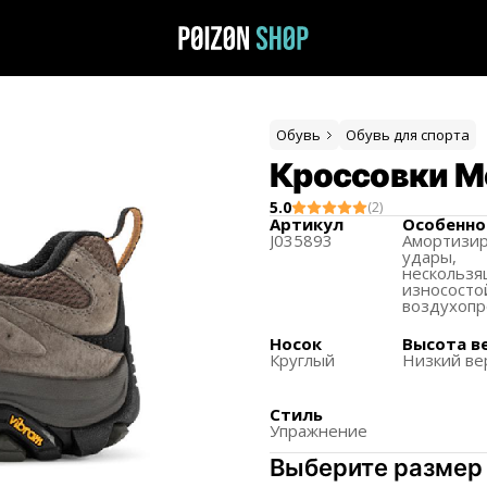
Обувь
Обувь для спорта
Кроссовки Me
5.0
(
2
)
Артикул
Особенно
J035893
Амортизи
удары,
нескользя
износосто
воздухоп
Носок
Высота в
Круглый
Низкий ве
Стиль
Упражнение
Выберите размер