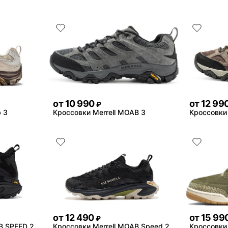
от
10 990
от
12 99
₽
b 3
Кроссовки Merrell MOAB 3
Кроссовки 
от
12 490
от
15 99
₽
B SPEED 2
Кроссовки Merrell MOAB Speed 2
Кроссовки 