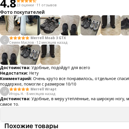
4.8
23 оценки
·
11 отзывов
Фото покупателей
Merrell Moab 3 GTX
С
Семен Маслов
·
12 месяцев назад
Достоинства:
Удобные, подойдут для всего
Недостатки:
Нету
Комментарий:
Очень круто все понравилось, отдельное спаси
поддержке, помогли с размером 10/10
Merrell Wrapt
И
Игорь Н.
·
8 месяцев назад
Достоинства:
Удобные, в меру утеплённые, на широкую ногу, 
самое то.
Похожие товары