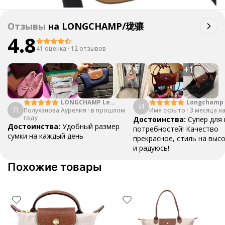
Отзывы
на
LONGCHAMP/珑骧
4.8
41 оценка
·
12 отзывов
+
1
LONGCHAMP Le
Longchamp 
И
П
Полуханова Аурелия
Pliage Green 23
·
в прошлом
Имя скрыто
·
3 месяца н
году
Forest Green
Достоинства:
Супер для
Достоинства:
Удобный размер
потребностей! Качество
сумки на каждый день
прекрасное, стиль на выс
и радуюсь!
Похожие товары