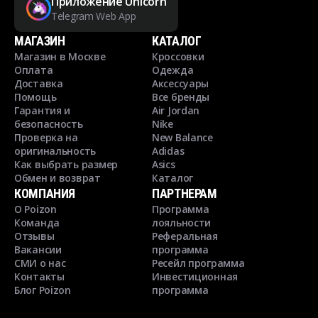
Приложение Unicorn
Telegram Web App
МАГАЗИН
КАТАЛОГ
Магазин в Москве
Кроссовки
Оплата
Одежда
Доставка
Аксессуары
Помощь
Все бренды
Гарантия и
Air Jordan
безопасность
Nike
Проверка на
New Balance
оригинальность
Adidas
Как выбрать размер
Asics
Обмен и возврат
Каталог
КОМПАНИЯ
ПАРТНЕРАМ
О Poizon
Программа
Команда
лояльности
Отзывы
Реферальная
Вакансии
программа
СМИ о нас
Ресейл программа
Контакты
Инвестиционная
Блог Poizon
программа