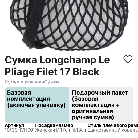
Сумка Longchamp Le
Pliage Filet 17 Black
Сумки и рюкзаки
Сумки
Базовая
Подарочный пакет
комплектация
(базовая
(включая упаковку)
комплектация +
оригинальная
ручная сумка)
Артикул
Посадка
Размер
Стиль плечевого рем
10139HVH001
Женская
长17cm高18cm
Единственный корень