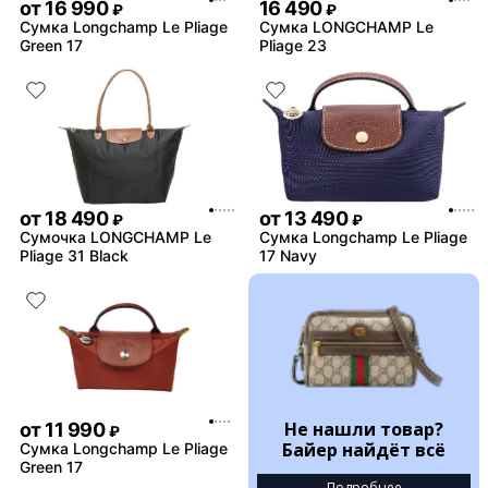
от
16 990
16 490
₽
₽
Сумка Longchamp Le Pliage
Сумка LONGCHAMP Le
Green 17
Pliage 23
от
18 490
от
13 490
₽
₽
Сумочка LONGCHAMP Le
Сумка Longchamp Le Pliage
Pliage 31 Black
17 Navy
Не нашли товар?
от
11 990
₽
Байер найдёт всё
Сумка Longchamp Le Pliage
Green 17
Подробнее