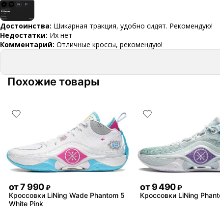
Достоинства:
Шикарная тракция, удобно сидят. Рекомендую!
Недостатки:
Их нет
Комментарий:
Отличные кроссы, рекомендую!
Похожие товары
от
7 990
от
9 490
₽
₽
Кроссовки LiNing Wade Phantom 5
Кроссовки LiNing Phan
White Pink