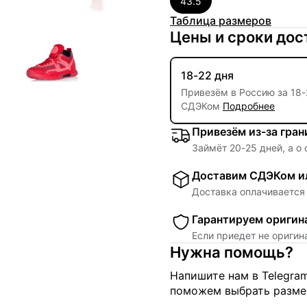
43.5
Таблица размеров
Цены и сроки дос
18-22 дня
Привезём в Россию за
18
-
СДЭКом
Подробнее
Привезём из-за гра
Займёт
20
-
25
дней, а о
Доставим СДЭКом ил
Доставка оплачивается 
Гарантируем оригин
Если приедет не ориги
Нужна помощь?
Напишите нам в Telegra
поможем выбрать размер