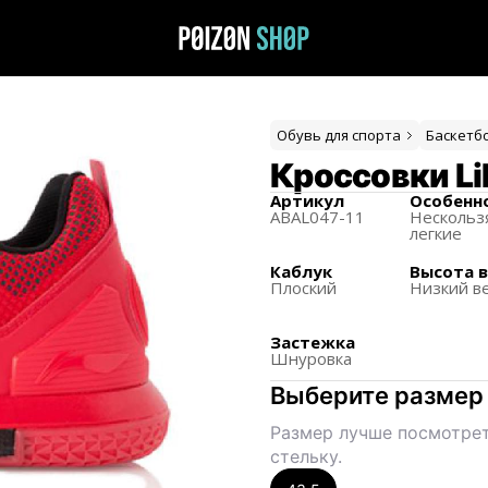
Обувь для спорта
Баскетб
Кроссовки Li
Артикул
Особенн
ABAL047-11
Нескольз
легкие
Каблук
Высота 
Плоский
Низкий в
Застежка
Шнуровка
Выберите размер
Размер лучше посмотрет
стельку.