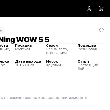
ол
Ning WOW 5 5
ости
Посадка
Сезон
Подошва
ящиe,
Мужская
Весна, лето,
Резиновая
осень, зима
верха
Дата выхода
Носок
Стиль
ерх
2016.10.28
Круглый
Настоящий
бой
ь на язычке ваших кроссовок или измерить