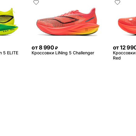
от
8 990
от
12 99
₽
n 5 ELITE
Кроссовки LiNing 5 Challenger
Кроссовки L
Red