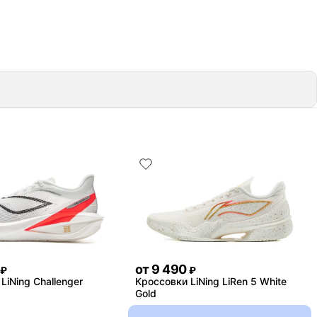
от
9 490
₽
₽
LiNing Challenger
Кроссовки LiNing LiRen 5 White
Gold