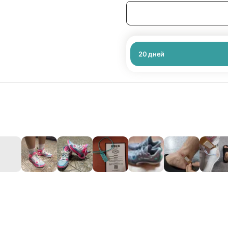
20
дней