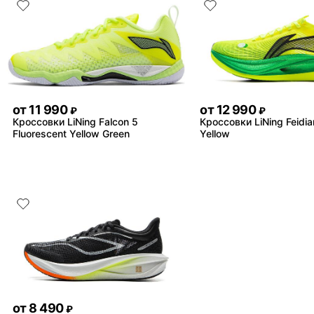
от
11 990
от
12 990
₽
₽
Кроссовки LiNing Falcon 5
Кроссовки LiNing Feidia
Fluorescent Yellow Green
Yellow
от
8 490
₽