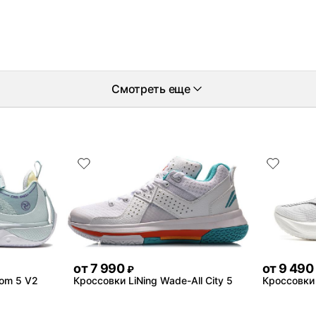
Смотреть еще
от
7 990
от
9 490
₽
tom 5 V2
Кроссовки LiNing Wade-All City 5
Кроссовки 