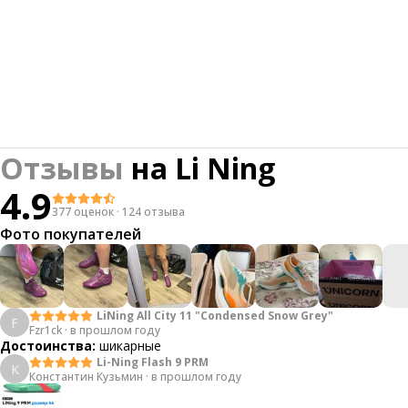
Отзывы
на
Li Ning
4.9
377 оценок
·
124 отзыва
Фото покупателей
LiNing All City 11 "Condensed Snow Grey"
F
Fzr1ck
·
в прошлом году
Достоинства:
шикарные
Li-Ning Flash 9 PRM
К
Константин Кузьмин
·
в прошлом году