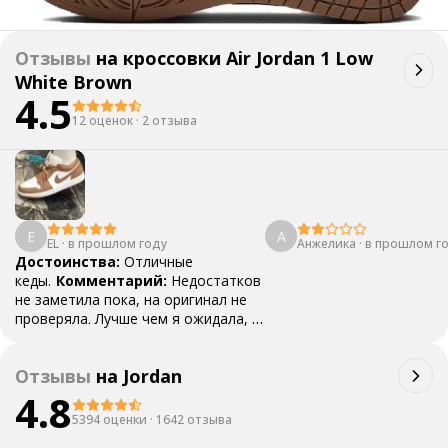
Отзывы
на
кроссовки Air Jordan 1 Low
White Brown
4.5
12 оценок
·
2 отзыва
E
А
EL
·
в прошлом году
Анжелика
·
в прошлом г
Достоинства:
Отличные
кеды.
Комментарий:
Недостатков
не заметила пока, на оригинал не
проверяла. Лучше чем я ожидала, в
живую вообще огонь. Беру у
магазина уже вторую пару и все
Отзывы
на
Jordan
отлично! Надеюсь
оригинал)
4.8
Ответ поддержки:
Благодарим за отзыв 🦄 Откиньте
5394 оценки
·
1642 отзыва
сомнения в сторону, мы