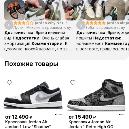
гарантируем подлинность товара!
Если по каким-то причинам у вас
на руках окажется подделка — мы
вернем деньги в трехкратном
размере. Каждый товар проходит
Jordan Why Not .6
Jordan Air J
Л
S
Лустин Михаил
"Bright Crimson" PF
·
в прошлом году
Sofia
·
в прошлом году
Mid SE "Tur
проверку на оригинальность,
Достоинства:
Яркий внешний
Достоинства:
Яркие, хо
ознакомиться подробно вы можете
вид
Недостатки:
Очень слабая
пошиты
Недостатки:
в разделе Блог «Проверка на
амортизация
Комментарий:
В
Большемерят
Коммента
оригинальность»
целом не плохой вариант, но за
в восторге, пришлось ост
стоимость этих кроссовок
первые на вырост , перез
множество других более хороших
новые поменьше. Нарядные
Похожие товары
баскетбольных кроссовок
красивые.
от
12 490
от
15 490
₽
₽
Кроссовки Jordan Air
Кроссовки Jordan Air
Jordan 1 Low "Shadow"
Jordan 1 Retro High OG