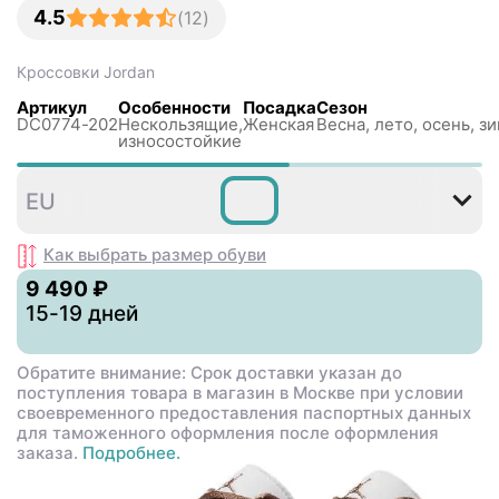
4.5
(
12
)
Кроссовки
Jordan
Артикул
Особенности
Посадка
Сезон
DC0774-202
Нескользящиe,
Женская
Весна, лето, осень, з
износостойкие
35
36
36
37
38
3
EU
,5
,5
,5
Как выбрать размер
обуви
9 490 ₽
15-19 дней
Обратите внимание: Срок доставки указан до
поступления товара в магазин в Москве при условии
своевременного предоставления паспортных данных
для таможенного оформления после оформления
заказа.
Подробнее.