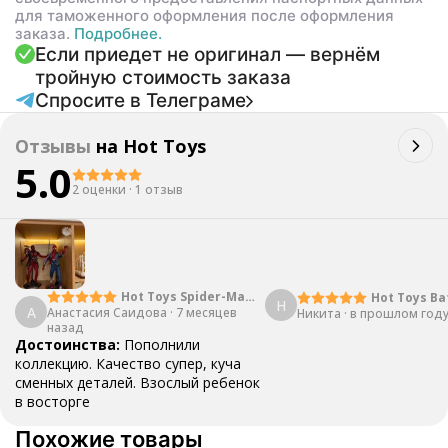
для таможенного оформления после оформления
заказа.
Подробнее.
Если приедет не оригинал — вернём
тройную стоимость заказа
Спросите в Телеграме
Отзывы
на
Hot Toys
5.0
2 оценки
·
1 отзыв
Hot Toys Spider-Man
Hot Toys Ba
Н
А
Анастасия Саидова
VGM32 Punk Suit
·
7 месяцев
Никита
·
в прошлом год
Model
назад
Edition
Достоинства:
Пополнили
коллекцию. Качество супер, куча
сменных деталей. Взослый ребенок
в восторге
Похожие товары