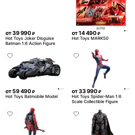
от
39 990
от
14 490
₽
₽
Hot Toys Joker Disguise
Hot Toys MARK50
Batman 1:6 Action Figure
от
59 490
от
33 990
₽
₽
Hot Toys Batmobile Model
Hot Toys Spider-Man 1:6
Scale Collectible Figure