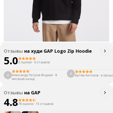
Отзывы
на
худи GAP Logo Zip Hoodie
5.0
3 оценки
·
0 отзывов
А
А
Александр Петров-Водкин
·
8
Артём Антонов
·
в прош
месяцев назад
Отзывы
на
GAP
4.8
78 оценок
·
15 отзывов