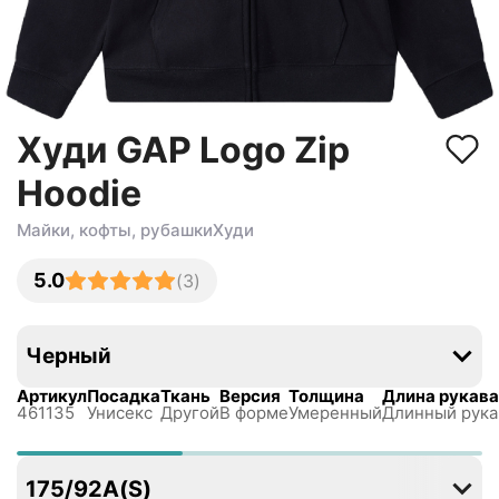
Худи GAP Logo Zip
Hoodie
Майки, кофты, рубашки
Худи
5.0
(
3
)
Черный
Артикул
Посадка
Ткань
Версия
Толщина
Длина рукава
461135
Унисекс
Другой
В форме
Умеренный
Длинный рука
175/92A(S)