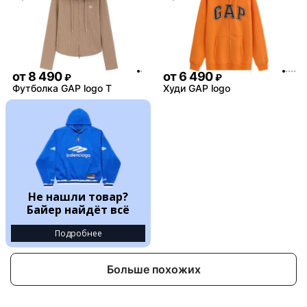
от
8 490
от
6 490
₽
₽
Футболка GAP logo T
Худи GAP logo
Не нашли товар?
Байер найдёт всё
Подробнее
Больше похожих