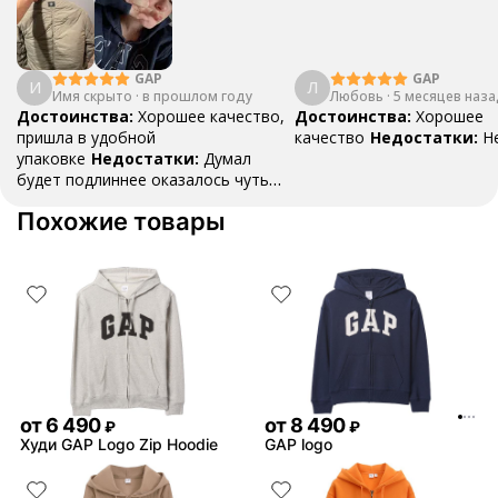
GAP
GAP
И
Л
Имя скрыто
·
в прошлом году
Любовь
·
5 месяцев наз
Достоинства:
Хорошее качество,
Достоинства:
Хорошее
пришла в удобной
качество
Недостатки:
Н
упаковке
Недостатки:
Думал
будет подлиннее оказалось чуть
коротковата
Комментарий:
Похожие товары
Советую к покупке почему нет
от
6 490
от
8 490
₽
₽
Худи GAP Logo Zip Hoodie
GAP logo