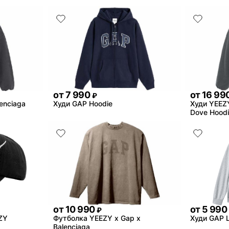
от
7 990
от
16 99
₽
enciaga
Худи GAP Hoodie
Худи YEEZY
Dove Hoodi
от
10 990
от
5 990
₽
EZY
Футболка YEEZY x Gap x
Худи GAP 
Balenciaga