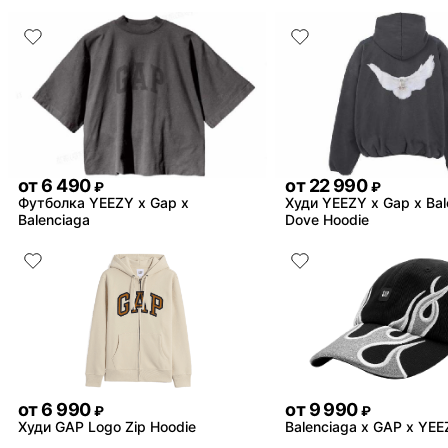
от
6 490
от
22 990
₽
₽
Футболка YEEZY x Gap x
Худи YEEZY x Gap x Bal
Balenciaga
Dove Hoodie
от
6 990
от
9 990
₽
₽
Худи GAP Logo Zip Hoodie
Balenciaga x GAP x YE