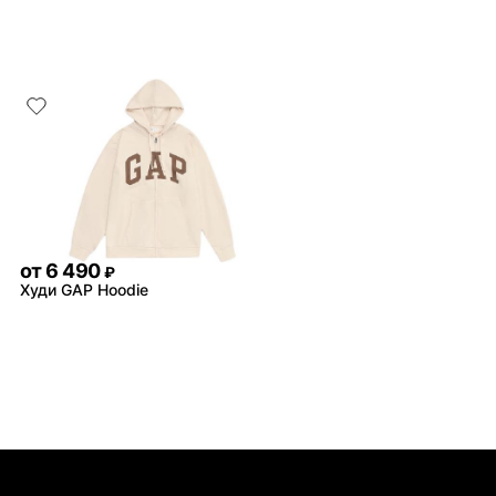
от
6 490
₽
Худи GAP Hoodie