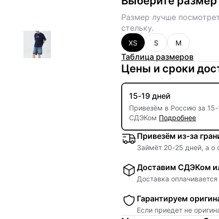
Выберите размер
Размер лучше посмотрет
стельку.
XS
S
M
Таблица размеров
Цены и сроки дос
15-19 дней
Привезём в Россию за
15
-
СДЭКом
Подробнее
Привезём из-за гра
Займёт
20
-
25
дней, а о
Доставим СДЭКом ил
Доставка оплачивается 
Гарантируем оригин
Если приедет не ориги