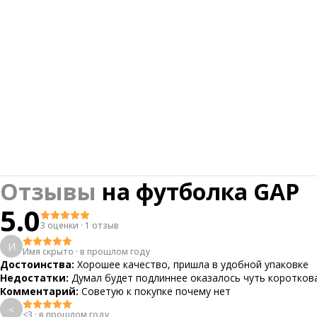
Отзывы
на
футболка GAP
5.0
3 оценки
·
1 отзыв
И
Имя скрыто
·
в прошлом году
Достоинства:
Хорошее качество, пришла в удобной упаковке
Недостатки:
Думал будет подлиннее оказалось чуть коротков
Комментарий:
Советую к покупке почему нет
<
<3
·
в прошлом году