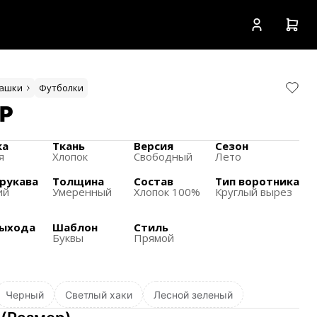
башки
Футболки
P
ка
Ткань
Версия
Сезон
я
Хлопок
Свободный
Лето
рукава
Толщина
Состав
Тип воротника
ий
Умеренный
Хлопок 100%
Круглый вырез
выхода
Шаблон
Стиль
Буквы
Прямой
Черный
Светлый хаки
Лесной зеленый