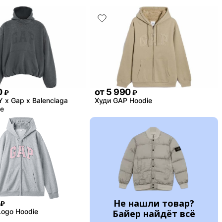
0
от
5 990
₽
₽
 x Gap x Balenciaga
Худи GAP Hoodie
e
Не нашли товар?
₽
Logo Hoodie
Байер найдёт всё