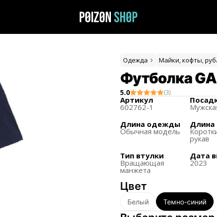
Одежда
Майки, кофты, ру
Футболка GA
5.0
(
3
)
Артикул
Посад
602762-1
Мужска
Длина одежды
Длина 
Обычная модель
Коротк
рукав
Тип втулки
Дата 
Вращающая
2023
манжета
Цвет
Белый
Темно-синий