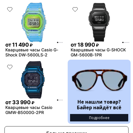
от
11 490
от
18 990
₽
₽
Кварцевые часы Casio G-
Кварцевые часы G-SHOCK
Shock DW-5600LS-2
GM-5600B-1PR
Не нашли товар?
от
33 990
₽
Байер найдёт всё
Кварцевые часы Casio
GMW-B5000G-2PR
Подробнее