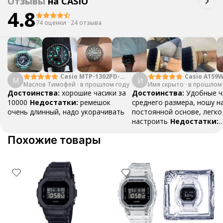
Отзывы
на
CASIO
4.8
74 оценки
·
24 отзыва
Casio MTP-1302PD-
Casio A159
М
И
Маслов Тимофей
2A2
·
в прошлом году
Имя скрыто
·
в прошлом
Достоинства:
хорошие часики за
Достоинства:
Удобные ч
10000
Недостатки:
ремешок
среднего размера, ношу н
очень длинный, надо укорачивать
постоянной основе, легко
настроить
Недостатки:
Нареканий нет
Похожие товары