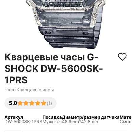
Кварцевые часы G-
SHOCK DW-5600SK-
1PRS
Часы
Кварцевые часы
5.0
(
1
)
Артикул
Посадка
Диаметр/размер датчика
Мате
DW-5600SK-1PRS
Мужская
48.9mm*42.8mm
Смол