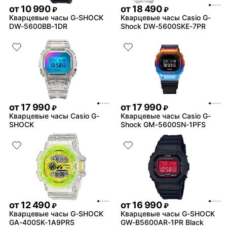
от
10 990
от
18 490
₽
₽
Кварцевые часы G-SHOCK
Кварцевые часы Casio G-
DW-5600BB-1DR
Shock DW-5600SKE-7PR
от
17 990
от
17 990
₽
₽
Кварцевые часы Casio G-
Кварцевые часы Casio G-
SHOCK
Shock GM-5600SN-1PFS
от
12 490
от
16 990
₽
₽
Кварцевые часы G-SHOCK
Кварцевые часы G-SHOCK
GA-400SK-1A9PRS
GW-B5600AR-1PR Black