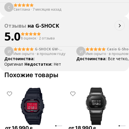
С
Светлана
·
7 месяцев назад
Отзывы
на
G-SHOCK
5.0
8 оценок
·
2 отзыва
G-SHOCK GW-
Casio G-Sho
И
И
Имя скрыто
·
B5600BC-1B
в прошлом году
Имя скрыто
·
5600E-1VPF 
в прошлом
Достоинства:
Достоинства:
Все четко,
Оригинал
Недостатки:
Нет
Похожие товары
от
16 990
от
18 990
₽
₽