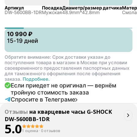
Артикул
Посадка
Диаметр/размер датчика
Матер
DW-5600BB-1DR
Мужская
48.9mm*42.8mm
Смола
10 990 ₽
15-19 дней
Обратите внимание: Срок доставки указан до
поступления товара в магазин в Москве при условии
своевременного предоставления паспортных данных
для таможенного оформления после оформления
заказа.
Подробнее.
Если приедет не оригинал — вернём
тройную стоимость заказа
Спросите в Телеграме
Отзывы
на
кварцевые часы G-SHOCK
DW-5600BB-1DR
5.0
1 оценка
·
0 отзывов