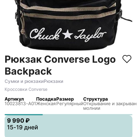
Рюкзак Converse Logo
Backpack
Сумки и рюкзаки
Рюкзаки
Кроссовки
Converse
Артикул
Посадка
Размер
Структура
10023813-A01
Женская
Регулярный
Открывание и закрыва
молнии
9 990 ₽
15-19 дней