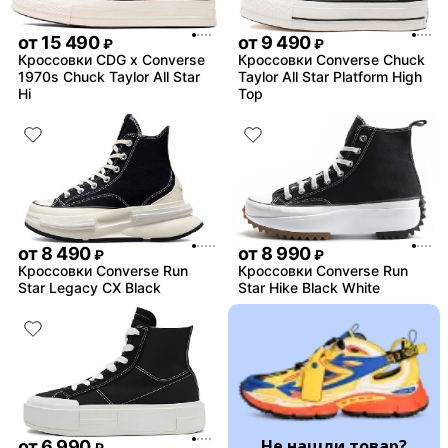
от
15 490
от
9 490
₽
₽
Кроссовки CDG x Converse
Кроссовки Converse Chuck
1970s Chuck Taylor All Star
Taylor All Star Platform High
Hi
Top
от
8 490
от
8 990
₽
₽
Кроссовки Converse Run
Кроссовки Converse Run
Star Legacy CX Black
Star Hike Black White
Не нашли товар?
от
6 990