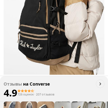
Отзывы
на
Converse
4.9
726 оценок
·
207 отзывов