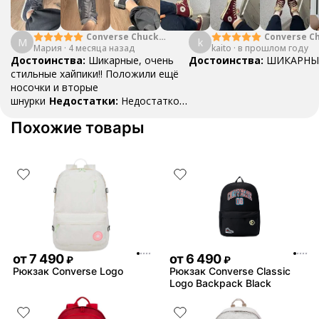
Converse Chuck
Converse Ch
М
k
Мария
·
4 месяца назад
Taylor All Star Lift
kaito
·
в прошлом году
"Falling Pet
Double Stack
Достоинства:
Шикарные, очень
Достоинства:
ШИКАРНЫ
Platform Charms
стильные хайпики!! Положили ещё
носочки и вторые
шнурки
Недостатки:
Недостатков
нет
Комментарий:
Они вааау
Похожие товары
от
7 490
от
6 490
₽
₽
Рюкзак Converse Logo
Рюкзак Converse Classic
Logo Backpack Black