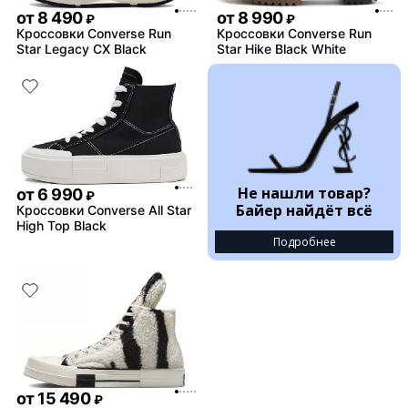
от
8 490
от
8 990
₽
₽
Кроссовки Converse Run
Кроссовки Converse Run
Star Legacy CX Black
Star Hike Black White
Не нашли товар?
от
6 990
₽
Байер найдёт всё
Кроссовки Converse All Star
High Top Black
Подробнее
от
15 490
₽