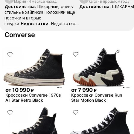
Мария
·
4 месяца назад
Taylor All Star Lift
kaito
·
в прошлом году
"Falling Pet
Double Stack
Достоинства:
Шикарные, очень
Достоинства:
ШИКАРНЫ
Platform Charms
стильные хайпики!! Положили ещё
носочки и вторые
шнурки
Недостатки:
Недостатков
нет
Комментарий:
Они вааау
Converse
от
10 990
от
7 990
₽
₽
Кроссовки Converse 1970s
Кроссовки Converse Run
All Star Retro Black
Star Motion Black