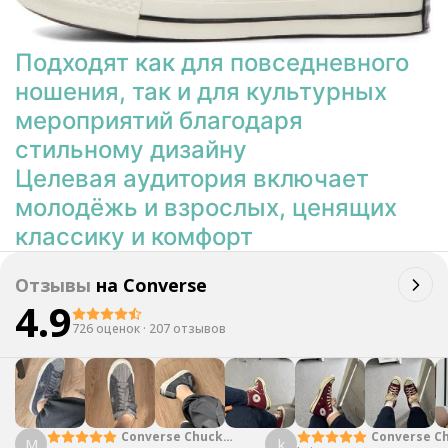
Подходят как для повседневного
ношения, так и для культурных
мероприятий благодаря
стильному дизайну
Целевая аудитория включает
молодёжь и взрослых, ценящих
классику и комфорт
Отзывы
на
Converse
4.9
726 оценок
·
207 отзывов
Converse Chuck
Converse Ch
М
k