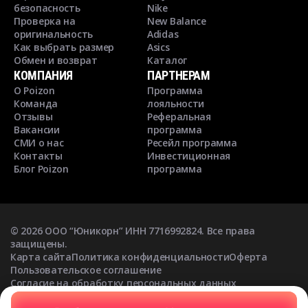
безопасность
Nike
Проверка на
New Balance
оригинальность
Adidas
Как выбрать размер
Asics
Обмен и возврат
Каталог
КОМПАНИЯ
ПАРТНЕРАМ
О Poizon
Программа
Команда
лояльности
Отзывы
Реферальная
Вакансии
программа
СМИ о нас
Ресейл программа
Контакты
Инвестиционная
Блог Poizon
программа
©
2026
ООО “Юникорн” ИНН 7716992824. Все права
защищены.
Карта сайта
Политика конфиденциальности
Оферта
Пользовательское соглашение
Согласие на обработку персональных данных
Согласие на получение рекламных рассылок