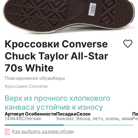
Кроссовки Converse
Chuck Taylor All-Star
70s White
Повседневная обувь
Кеды
Кроссовки
Converse
Верх из прочного хлопкового
канваса устойчив к износу
Артикул
Особенности
Посадка
Сезон
П
149446C
Легкие
Унисекс
Весна, лето, осень, зима
Ре
Как выбрать размер
обуви