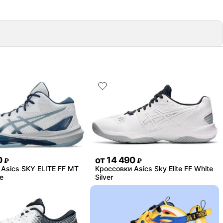
0
от
14 490
₽
₽
Asics SKY ELITE FF MT
Кроссовки Asics Sky Elite FF White
e
Silver