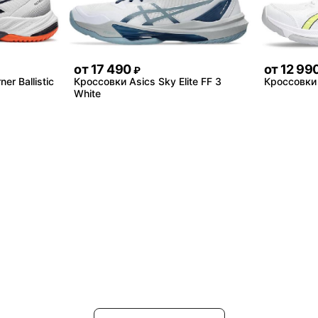
от
17 490
от
12 99
₽
er Ballistic
Кроссовки Asics Sky Elite FF 3
Кроссовки 
White