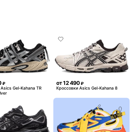
0
от
12 490
₽
₽
Asics Gel-Kahana TR
Кроссовки Asics Gel-Kahana 8
lver