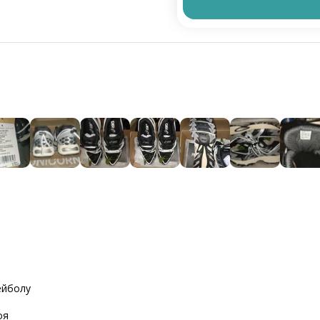
ейболу
оя