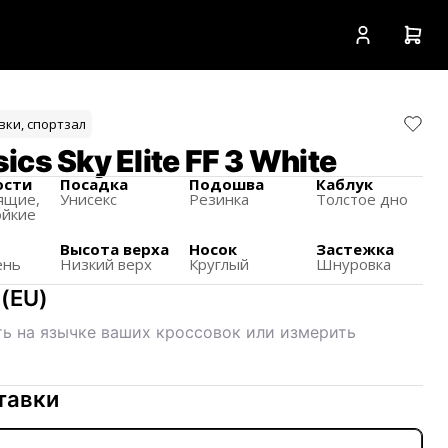
вки, спортзал
cs Sky Elite FF 3 White
ости
Посадка
Подошва
Каблук
ящиe,
Унисекс
Резинка
Толстое дно
ойкие
Высота верха
Носок
Застежка
ень
Низкий верх
Круглый
Шнуровка
(
EU
)
ь на язычке ваших кроссовок или измерить
тавки