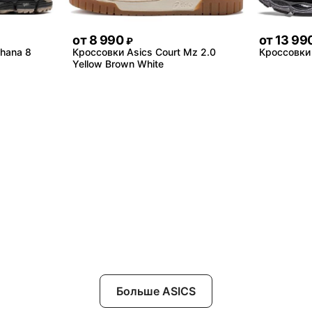
от
8 990
от
13 99
₽
ahana 8
Кроссовки Asics Court Mz 2.0
Кроссовки 
Yellow Brown White
Больше ASICS