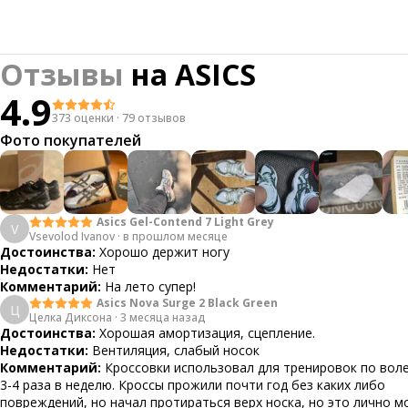
Отзывы
на
ASICS
4.9
373 оценки
·
79 отзывов
Фото покупателей
Asics Gel-Contend 7 Light Grey
V
Vsevolod Ivanov
·
в прошлом месяце
Достоинства:
Хорошо держит ногу
Недостатки:
Нет
Комментарий:
На лето супер!
Asics Nova Surge 2 Black Green
Ц
Целка Диксона
·
3 месяца назад
Достоинства:
Хорошая амортизация, сцепление.
Недостатки:
Вентиляция, слабый носок
Комментарий:
Кроссовки использовал для тренировок по вол
3-4 раза в неделю. Кроссы прожили почти год без каких либо
повреждений, но начал протираться верх носка, но это лично м