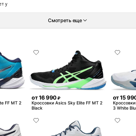
ет у
Смотреть еще
от
16 990
от
15 99
₽
ite FF MT 2
Кроссовки Asics Sky Elite FF MT 2
Кроссовки 
Black
3 White Blu