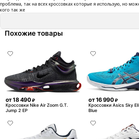
проблема, так на всех кроссовках которые я использую, но мож
кого так же
Похожие товары
от
18 490
от
16 990
₽
₽
Кроссовки Nike Air Zoom G.T.
Кроссовки Asics Sky El
Jump 2 EP
Blue