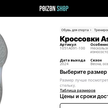
Обувь для спорта
Трениро
Кроссовки Asi
Артикул
Особенн
1051A091-100
Нескольз
износост
Дата выхода
Сезон
2024
Весна, ос
Выберите размер
Размер лучше посмотрет
стельку.
Таблица размеров
Цены и сроки дос